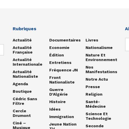
Rubriques
A
Actualité
Documentaires
Livres
Actualité
Economie
Nationalisme
Française
Édition
Nature Et
Actualité
Environnement
Entretiens
Internationale
Nos
Fréquence JN
Actualité
Manifestations
Nationaliste
Front
Notre Actu
Nationaliste
Agenda
Presse
Guerre
Boutique
D'Algérie
Religion
Cédric Sans
Histoire
Santé-
Filtre
Médecine
Idées
Cercle
Science Et
Drumont
Immigration
Technologie
Ciné –
Jeune Nation
Seconde
Musique
TV