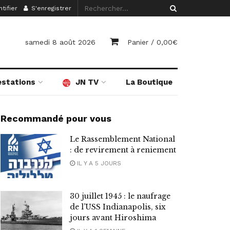
tifier
S'enregistrer
samedi 8 août 2026
Panier /
0,00
€
estations
JN TV
La Boutique
Recommandé pour vous
Le Rassemblement National
: de revirement à reniement
IL Y A 5 JOURS
30 juillet 1945 : le naufrage
de l’USS Indianapolis, six
jours avant Hiroshima