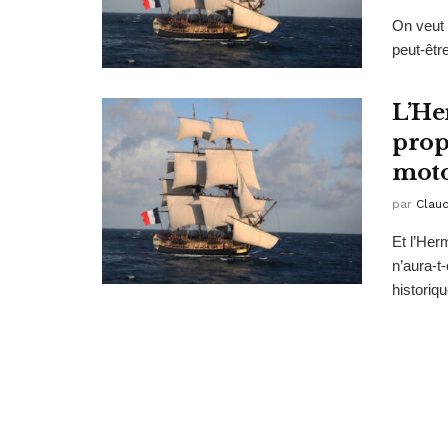
On veut 
peut-êtr
L’He
prop
moto
par
Clau
Et l’Her
n’aura-t-
historiqu