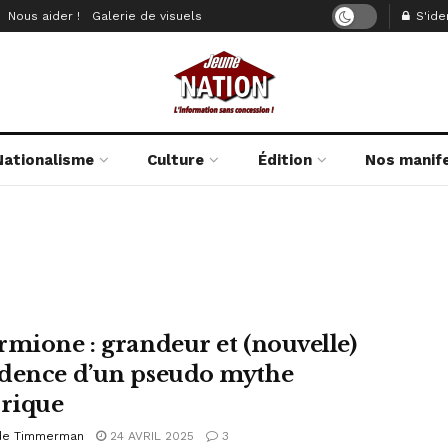
Nous aider !
Galerie de visuels
S'iden
Nationalisme
Culture
Édition
Nos manif
rmione : grandeur et (nouvelle)
dence d’un pseudo mythe
orique
de Timmerman
24 AVRIL 2025
3