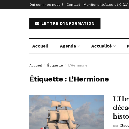
Qui sommes nous ?
Contact
Mentions légales et C.G.V
LETTRE D'INFORMATION
Accueil
Agenda
Actualité
Accueil
Étiquette
L'Hermione
Étiquette :
L’Hermione
L’He
déca
hist
par
Clau