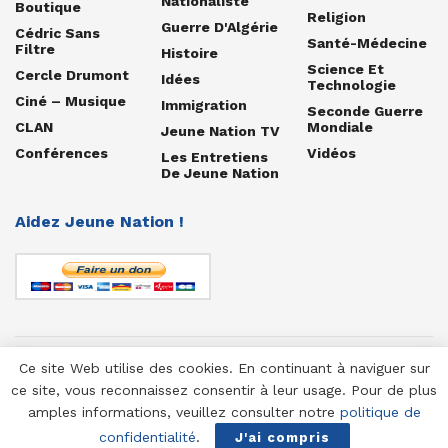
Nationaliste
Boutique
Religion
Guerre D'Algérie
Cédric Sans
Santé-Médecine
Filtre
Histoire
Science Et
Cercle Drumont
Idées
Technologie
Ciné – Musique
Immigration
Seconde Guerre
CLAN
Mondiale
Jeune Nation TV
Conférences
Vidéos
Les Entretiens
De Jeune Nation
Aidez Jeune Nation !
Ce site Web utilise des cookies. En continuant à naviguer sur
© 1958-2025 Jeune Nation
ce site, vous reconnaissez consentir à leur usage. Pour de plus
amples informations, veuillez consulter notre
politique de
confidentialité
.
J'ai compris