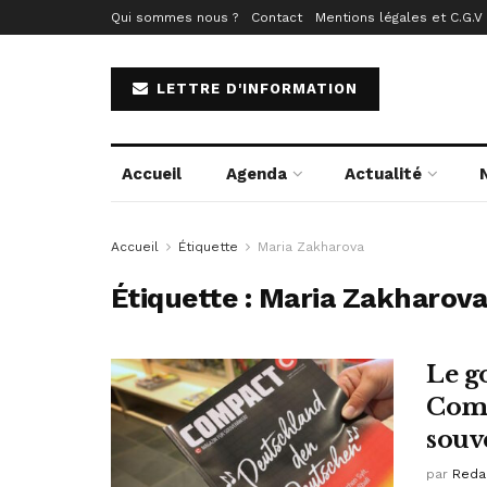
Qui sommes nous ?
Contact
Mentions légales et C.G.V
LETTRE D'INFORMATION
Accueil
Agenda
Actualité
Accueil
Étiquette
Maria Zakharova
Étiquette :
Maria Zakharov
Le g
Comp
souv
par
Reda