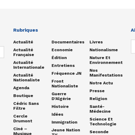
Rubriques
A
Actualité
Documentaires
Livres
Actualité
Economie
Nationalisme
Française
Édition
Nature Et
Actualité
Environnement
Entretiens
Internationale
Nos
Fréquence JN
Actualité
Manifestations
Nationaliste
Front
Notre Actu
Nationaliste
Agenda
Presse
Guerre
Boutique
D'Algérie
Religion
Cédric Sans
Histoire
Santé-
Filtre
Médecine
Idées
Cercle
Science Et
Drumont
Immigration
Technologie
Ciné –
Jeune Nation
Seconde
Musique
TV