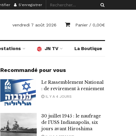
tifier
S'enregistrer
vendredi 7 août 2026
Panier /
0,00
€
estations
JN TV
La Boutique
Recommandé pour vous
Le Rassemblement National
: de revirement à reniement
IL Y A 4 JOURS
30 juillet 1945 : le naufrage
de l’USS Indianapolis, six
jours avant Hiroshima