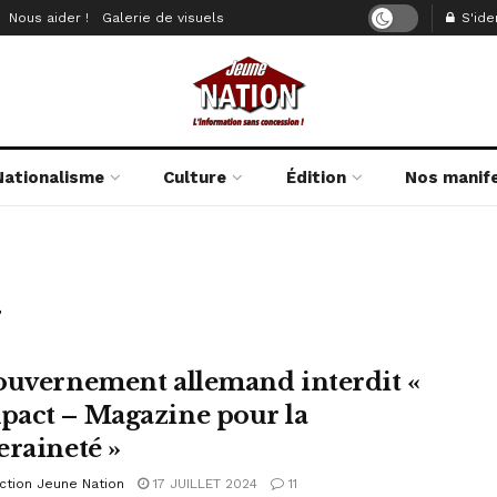
Nous aider !
Galerie de visuels
S'iden
Nationalisme
Culture
Édition
Nos manif
a
ouvernement allemand interdit «
act – Magazine pour la
eraineté »
ction Jeune Nation
17 JUILLET 2024
11