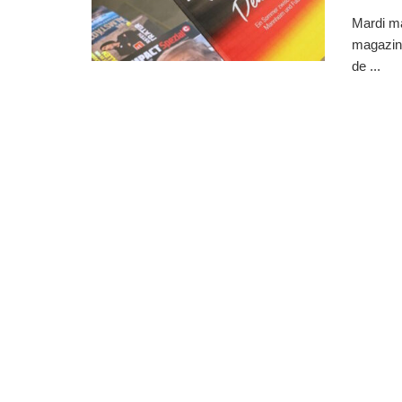
Mardi mat
magazine
de ...