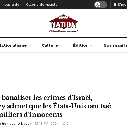
Nous aider !
Galerie de visuels
S'iden
Nationalisme
Culture
Édition
Nos manif
banaliser les crimes d’Israël,
ey admet que les États-Unis ont tué
milliers d’innocents
ction Jeune Nation
15 MAI 2024
2