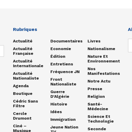
Rubriques
A
Actualité
Documentaires
Livres
Actualité
Economie
Nationalisme
Française
Édition
Nature Et
Actualité
Environnement
Entretiens
Internationale
Nos
Fréquence JN
Actualité
Manifestations
Nationaliste
Front
Notre Actu
Nationaliste
Agenda
Presse
Guerre
Boutique
D'Algérie
Religion
Cédric Sans
Histoire
Santé-
Filtre
Médecine
Idées
Cercle
Science Et
Drumont
Immigration
Technologie
Ciné –
Jeune Nation
Seconde
Musique
TV