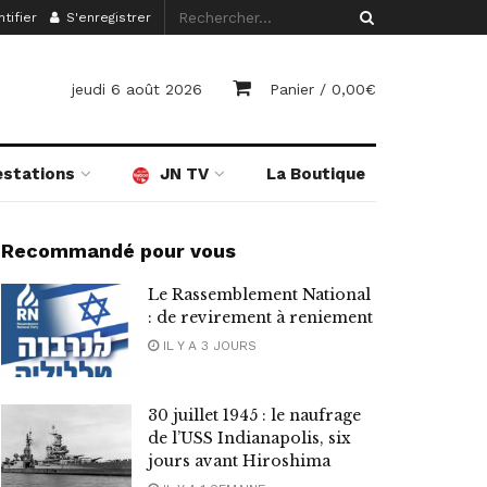
tifier
S'enregistrer
jeudi 6 août 2026
Panier /
0,00
€
estations
JN TV
La Boutique
Recommandé pour vous
Le Rassemblement National
: de revirement à reniement
IL Y A 3 JOURS
30 juillet 1945 : le naufrage
de l’USS Indianapolis, six
jours avant Hiroshima