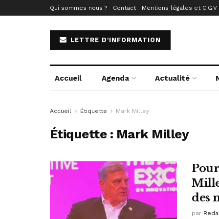
Qui sommes nous ?
Contact
Mentions légales et C.G.V
LETTRE D'INFORMATION
Accueil
Agenda
Actualité
Accueil
Étiquette
Mark Milley
Étiquette :
Mark Milley
Pour 
Mill
des 
par
Reda