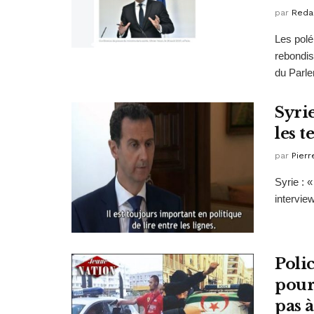
par
Reda
Les polé
rebondis
du Parle
Syrie
les t
par
Pierr
Syrie : 
intervie
Polic
pour
pas à