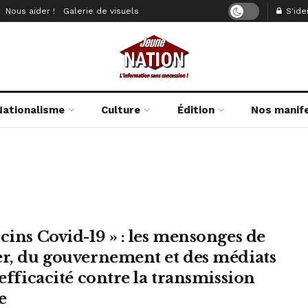
Nous aider !
Galerie de visuels
S'iden
Nationalisme
Culture
Édition
Nos manif
ccins Covid-19 » : les mensonges de
er, du gouvernement et des médiats
’efficacité contre la transmission
e