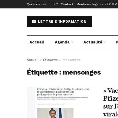
Qui sommes nous ?
Contact
Mentions légales et C.G.V
LETTRE D'INFORMATION
Accueil
Agenda
Actualité
Accueil
Étiquette
mensonges
Étiquette :
mensonges
« Va
Pfiz
sur l
viral