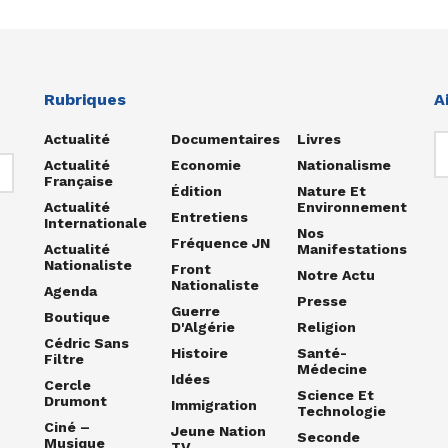
Rubriques
A
Actualité
Documentaires
Livres
Actualité
Economie
Nationalisme
Française
Édition
Nature Et
Actualité
Environnement
Entretiens
Internationale
Nos
Fréquence JN
Actualité
Manifestations
Nationaliste
Front
Notre Actu
Nationaliste
Agenda
Presse
Guerre
Boutique
D'Algérie
Religion
Cédric Sans
Histoire
Santé-
Filtre
Médecine
Idées
Cercle
Science Et
Drumont
Immigration
Technologie
Ciné –
Jeune Nation
Seconde
Musique
TV