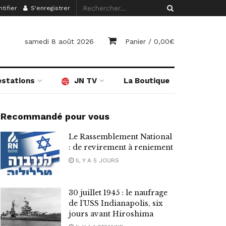
tifier
S'enregistrer
samedi 8 août 2026
Panier /
0,00
€
estations
JN TV
La Boutique
Recommandé pour vous
Le Rassemblement National
: de revirement à reniement
IL Y A 5 JOURS
30 juillet 1945 : le naufrage
de l’USS Indianapolis, six
jours avant Hiroshima