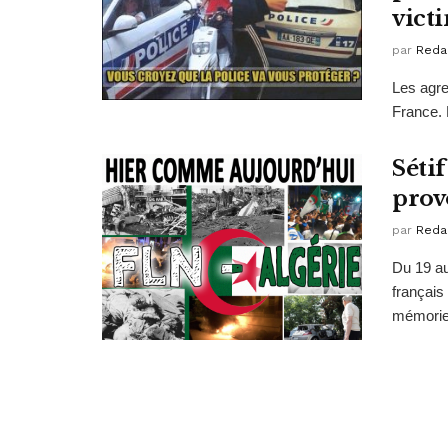
victi
par
Reda
Les agre
France. 
Sétif
prov
par
Reda
Du 19 au
français
mémoriel