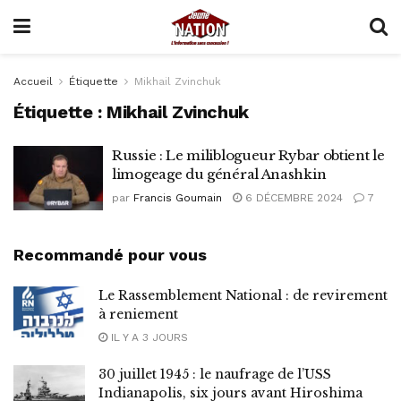
Accueil
Étiquette
Mikhail Zvinchuk
Étiquette :
Mikhail Zvinchuk
Russie : Le miliblogueur Rybar obtient le
limogeage du général Anashkin
par
Francis Goumain
6 DÉCEMBRE 2024
7
Recommandé pour vous
Le Rassemblement National : de revirement
à reniement
IL Y A 3 JOURS
30 juillet 1945 : le naufrage de l’USS
Indianapolis, six jours avant Hiroshima