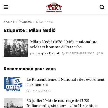
Accueil
Étiquette
Milan Nedić
Étiquette :
Milan Nedić
Milan Nedić (1878-1946) : nationaliste,
soldat et homme d’État serbe
par
Jacques Pierrot
22 SEPTEMBRE 2025
0
Recommandé pour vous
Le Rassemblement National : de revirement
à reniement
IL Y A 5 JOURS
30 juillet 1945 : le naufrage de l’USS
Indianapolis, six jours avant Hiroshima