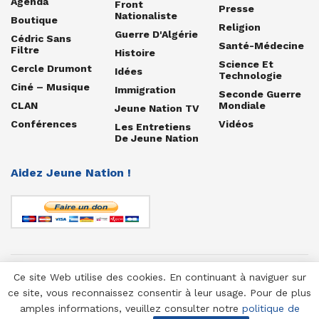
Agenda
Front
Presse
Nationaliste
Boutique
Religion
Guerre D'Algérie
Cédric Sans
Santé-Médecine
Filtre
Histoire
Science Et
Cercle Drumont
Idées
Technologie
Ciné – Musique
Immigration
Seconde Guerre
CLAN
Mondiale
Jeune Nation TV
Conférences
Vidéos
Les Entretiens
De Jeune Nation
Aidez Jeune Nation !
Ce site Web utilise des cookies. En continuant à naviguer sur
© 1958-2025 Jeune Nation
ce site, vous reconnaissez consentir à leur usage. Pour de plus
amples informations, veuillez consulter notre
politique de