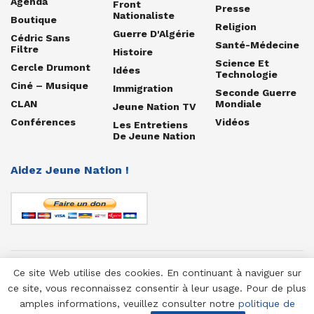
Agenda
Front
Presse
Nationaliste
Boutique
Religion
Guerre D'Algérie
Cédric Sans
Santé-Médecine
Filtre
Histoire
Science Et
Cercle Drumont
Idées
Technologie
Ciné – Musique
Immigration
Seconde Guerre
CLAN
Mondiale
Jeune Nation TV
Conférences
Vidéos
Les Entretiens
De Jeune Nation
Aidez Jeune Nation !
Ce site Web utilise des cookies. En continuant à naviguer sur
© 1958-2025 Jeune Nation
ce site, vous reconnaissez consentir à leur usage. Pour de plus
amples informations, veuillez consulter notre
politique de