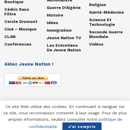
Boutique
Religion
Guerre D'Algérie
Cédric Sans
Santé-Médecine
Filtre
Histoire
Science Et
Cercle Drumont
Idées
Technologie
Ciné – Musique
Immigration
Seconde Guerre
CLAN
Mondiale
Jeune Nation TV
Conférences
Vidéos
Les Entretiens
De Jeune Nation
Aidez Jeune Nation !
Ce site Web utilise des cookies. En continuant à naviguer sur
© 1958-2025 Jeune Nation
ce site, vous reconnaissez consentir à leur usage. Pour de plus
amples informations, veuillez consulter notre
politique de
confidentialité
.
J'ai compris