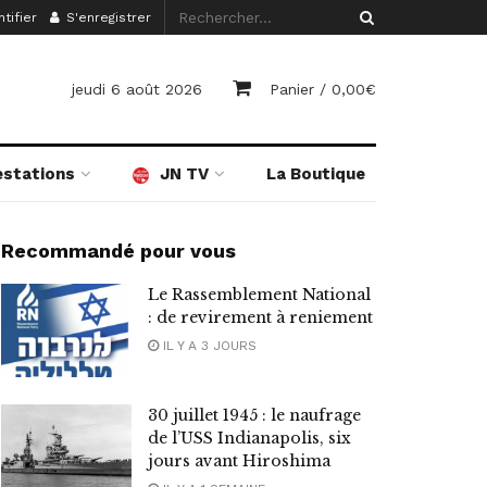
tifier
S'enregistrer
jeudi 6 août 2026
Panier /
0,00
€
estations
JN TV
La Boutique
Recommandé pour vous
Le Rassemblement National
: de revirement à reniement
IL Y A 3 JOURS
30 juillet 1945 : le naufrage
de l’USS Indianapolis, six
jours avant Hiroshima