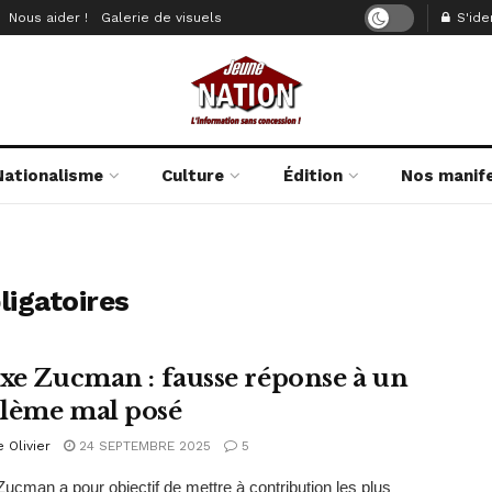
Nous aider !
Galerie de visuels
S'iden
Nationalisme
Culture
Édition
Nos manif
igatoires
axe Zucman : fausse réponse à un
lème mal posé
e Olivier
24 SEPTEMBRE 2025
5
Zucman a pour objectif de mettre à contribution les plus