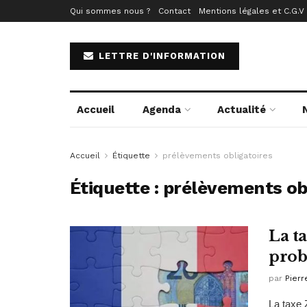
Qui sommes nous ?
Contact
Mentions légales et C.G.V
LETTRE D'INFORMATION
Accueil
Agenda
Actualité
Accueil
Étiquette
prélèvements obligatoires
Étiquette :
prélèvements obl
La t
prob
par
Pierr
La taxe 