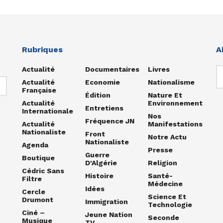
Rubriques
A
Actualité
Documentaires
Livres
Actualité
Economie
Nationalisme
Française
Édition
Nature Et
Actualité
Environnement
Entretiens
Internationale
Nos
Fréquence JN
Actualité
Manifestations
Nationaliste
Front
Notre Actu
Nationaliste
Agenda
Presse
Guerre
Boutique
D'Algérie
Religion
Cédric Sans
Histoire
Santé-
Filtre
Médecine
Idées
Cercle
Science Et
Drumont
Immigration
Technologie
Ciné –
Jeune Nation
Seconde
Musique
TV