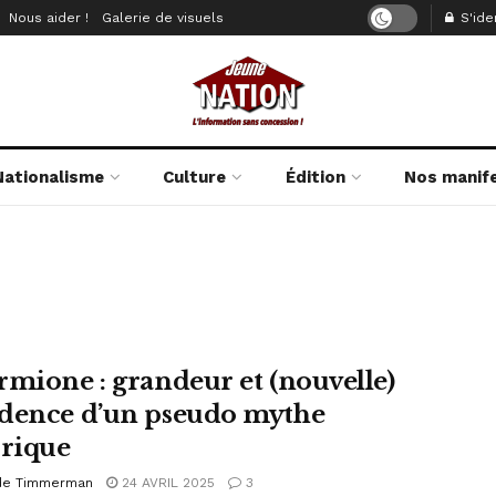
Nous aider !
Galerie de visuels
S'iden
Nationalisme
Culture
Édition
Nos manif
rmione : grandeur et (nouvelle)
dence d’un pseudo mythe
orique
de Timmerman
24 AVRIL 2025
3