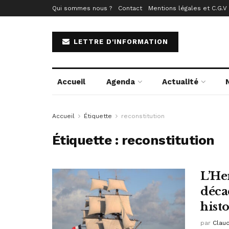
Qui sommes nous ?
Contact
Mentions légales et C.G.V
LETTRE D'INFORMATION
Accueil
Agenda
Actualité
Accueil
Étiquette
reconstitution
Étiquette :
reconstitution
L’He
déca
hist
par
Clau