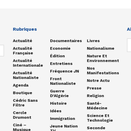
Rubriques
A
Actualité
Documentaires
Livres
Actualité
Economie
Nationalisme
Française
Édition
Nature Et
Actualité
Environnement
Entretiens
Internationale
Nos
Fréquence JN
Actualité
Manifestations
Nationaliste
Front
Notre Actu
Nationaliste
Agenda
Presse
Guerre
Boutique
D'Algérie
Religion
Cédric Sans
Histoire
Santé-
Filtre
Médecine
Idées
Cercle
Science Et
Drumont
Immigration
Technologie
Ciné –
Jeune Nation
Seconde
Musique
TV