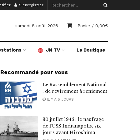
tifier
S'enregistrer
samedi 8 août 2026
Panier /
0,00
€
estations
JN TV
La Boutique
Recommandé pour vous
Le Rassemblement National
: de revirement à reniement
IL Y A 5 JOURS
30 juillet 1945 : le naufrage
de l’USS Indianapolis, six
jours avant Hiroshima