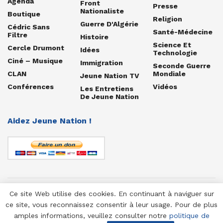
Agenda
Front
Presse
Nationaliste
Boutique
Religion
Guerre D'Algérie
Cédric Sans
Santé-Médecine
Filtre
Histoire
Science Et
Cercle Drumont
Idées
Technologie
Ciné – Musique
Immigration
Seconde Guerre
CLAN
Mondiale
Jeune Nation TV
Conférences
Vidéos
Les Entretiens
De Jeune Nation
Aidez Jeune Nation !
Ce site Web utilise des cookies. En continuant à naviguer sur
© 1958-2025 Jeune Nation
ce site, vous reconnaissez consentir à leur usage. Pour de plus
amples informations, veuillez consulter notre
politique de