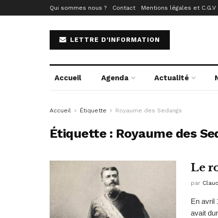
Qui sommes nous ?
Contact
Mentions légales et C.G.V
LETTRE D'INFORMATION
Accueil
Agenda
Actualité
Accueil
Étiquette
Royaume des Sedangs
Étiquette :
Royaume des Se
Le r
par
Clau
En avril
avait du