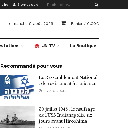
tifier
S'enregistrer
dimanche 9 août 2026
Panier /
0,00
€
estations
JN TV
La Boutique
Recommandé pour vous
Le Rassemblement National
: de revirement à reniement
IL Y A 6 JOURS
30 juillet 1945 : le naufrage
de l’USS Indianapolis, six
jours avant Hiroshima