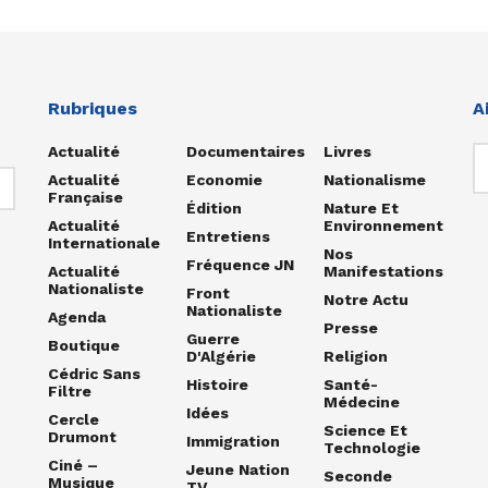
Rubriques
A
Actualité
Documentaires
Livres
Actualité
Economie
Nationalisme
Française
Édition
Nature Et
Actualité
Environnement
Entretiens
Internationale
Nos
Fréquence JN
Actualité
Manifestations
Nationaliste
Front
Notre Actu
Nationaliste
Agenda
Presse
Guerre
Boutique
D'Algérie
Religion
Cédric Sans
Histoire
Santé-
Filtre
Médecine
Idées
Cercle
Science Et
Drumont
Immigration
Technologie
Ciné –
Jeune Nation
Seconde
Musique
TV