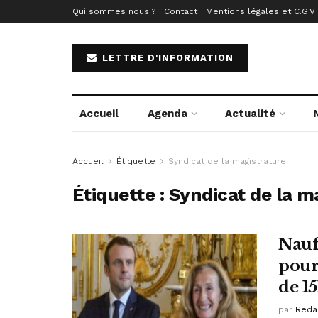
Qui sommes nous ?
Contact
Mentions légales et C.G.V
LETTRE D'INFORMATION
Accueil
Agenda
Actualité
Accueil
Étiquette
Syndicat de la magistrature
Étiquette :
Syndicat de la m
Naufr
pour 
de 15
par
Reda