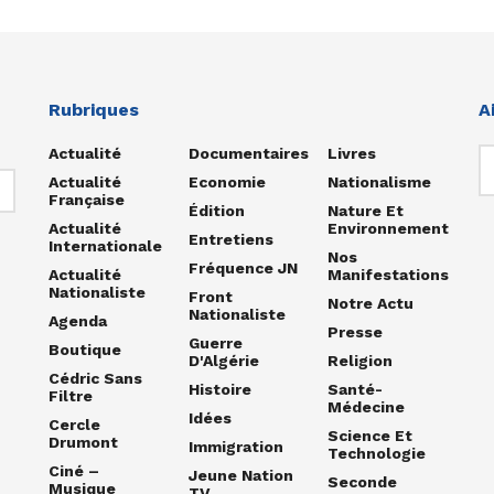
Rubriques
A
Actualité
Documentaires
Livres
Actualité
Economie
Nationalisme
Française
Édition
Nature Et
Actualité
Environnement
Entretiens
Internationale
Nos
Fréquence JN
Actualité
Manifestations
Nationaliste
Front
Notre Actu
Nationaliste
Agenda
Presse
Guerre
Boutique
D'Algérie
Religion
Cédric Sans
Histoire
Santé-
Filtre
Médecine
Idées
Cercle
Science Et
Drumont
Immigration
Technologie
Ciné –
Jeune Nation
Seconde
Musique
TV