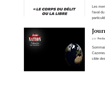
Les mené
l’aval d
particuli
Jour
par
Reda
Sommair
Cazeneuv
cible des