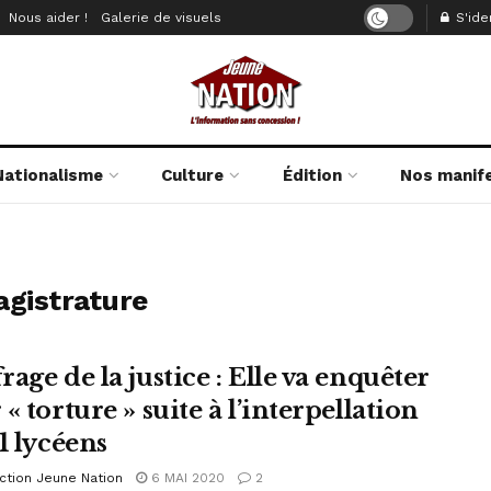
Nous aider !
Galerie de visuels
S'iden
Nationalisme
Culture
Édition
Nos manif
agistrature
age de la justice : Elle va enquêter
« torture » suite à l’interpellation
1 lycéens
ction Jeune Nation
6 MAI 2020
2