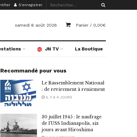
tifier
S'enregistrer
samedi 8 août 2026
Panier /
0,00
€
estations
JN TV
La Boutique
Recommandé pour vous
Le Rassemblement National
: de revirement à reniement
IL Y A 4 JOURS
30 juillet 1945 : le naufrage
de l’USS Indianapolis, six
jours avant Hiroshima