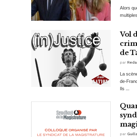
Alors qu
multiple
Vol d
crim
de T
par
Reda
La scène
de-Franc
Ils ...
Quan
synd
magi
par
Guil