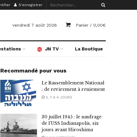
tifier
S'enregistrer
vendredi 7 août 2026
Panier /
0,00
€
estations
JN TV
La Boutique
Recommandé pour vous
Le Rassemblement National
: de revirement à reniement
IL Y A 4 JOURS
30 juillet 1945 : le naufrage
de l’USS Indianapolis, six
jours avant Hiroshima