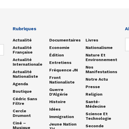
Rubriques
A
Actualité
Documentaires
Livres
Actualité
Economie
Nationalisme
Française
Édition
Nature Et
Actualité
Environnement
Entretiens
Internationale
Nos
Fréquence JN
Actualité
Manifestations
Nationaliste
Front
Notre Actu
Nationaliste
Agenda
Presse
Guerre
Boutique
D'Algérie
Religion
Cédric Sans
Histoire
Santé-
Filtre
Médecine
Idées
Cercle
Science Et
Drumont
Immigration
Technologie
Ciné –
Jeune Nation
Seconde
Musique
TV