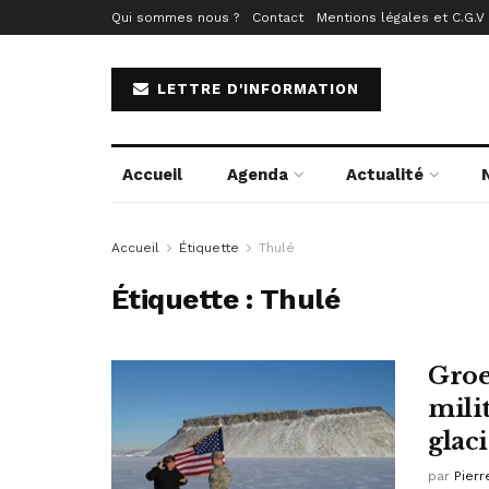
Qui sommes nous ?
Contact
Mentions légales et C.G.V
LETTRE D'INFORMATION
Accueil
Agenda
Actualité
Accueil
Étiquette
Thulé
Étiquette :
Thulé
Groen
milit
glac
par
Pierr