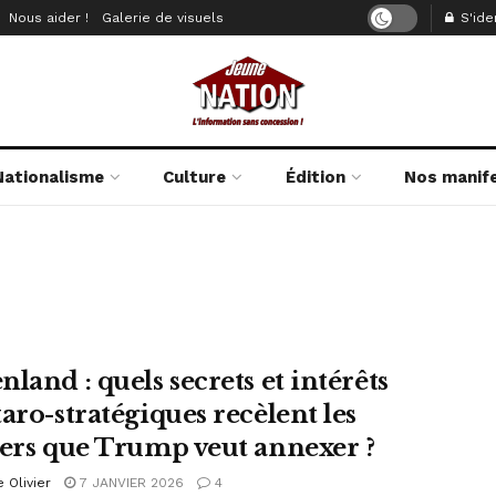
Nous aider !
Galerie de visuels
S'iden
Nationalisme
Culture
Édition
Nos manif
land : quels secrets et intérêts
aro-stratégiques recèlent les
iers que Trump veut annexer ?
e Olivier
7 JANVIER 2026
4