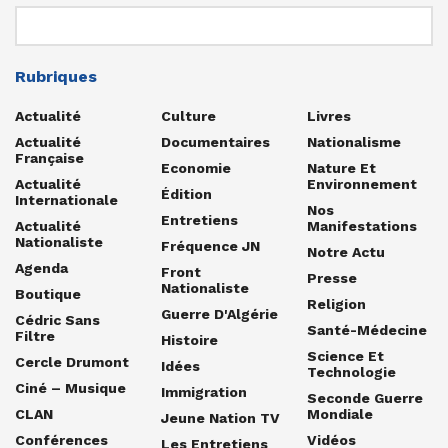
Rubriques
Actualité
Culture
Livres
Actualité
Documentaires
Nationalisme
Française
Economie
Nature Et
Actualité
Environnement
Édition
Internationale
Nos
Entretiens
Actualité
Manifestations
Nationaliste
Fréquence JN
Notre Actu
Agenda
Front
Presse
Nationaliste
Boutique
Religion
Guerre D'Algérie
Cédric Sans
Santé-Médecine
Filtre
Histoire
Science Et
Cercle Drumont
Idées
Technologie
Ciné – Musique
Immigration
Seconde Guerre
CLAN
Mondiale
Jeune Nation TV
Conférences
Vidéos
Les Entretiens