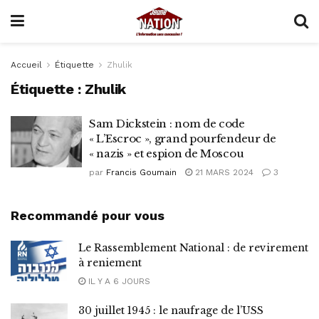
Accueil
Étiquette
Zhulik
Étiquette :
Zhulik
Sam Dickstein : nom de code
« L’Escroc », grand pourfendeur de
« nazis » et espion de Moscou
par
Francis Goumain
21 MARS 2024
3
Recommandé pour vous
Le Rassemblement National : de revirement
à reniement
IL Y A 6 JOURS
30 juillet 1945 : le naufrage de l’USS