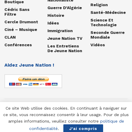
Boutique
Religion
Guerre D'Algérie
Cédric Sans
Santé-Médecine
Filtre
Histoire
Science Et
Cercle Drumont
Idées
Technologie
Ciné – Musique
Immigration
Seconde Guerre
CLAN
Mondiale
Jeune Nation TV
Conférences
Vidéos
Les Entretiens
De Jeune Nation
Aidez Jeune Nation !
Ce site Web utilise des cookies. En continuant à naviguer sur
© 1958-2025 Jeune Nation
ce site, vous reconnaissez consentir à leur usage. Pour de plus
amples informations, veuillez consulter notre
politique de
confidentialité
.
J'ai compris