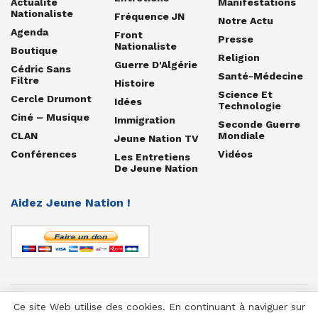
Actualité
Manifestations
Nationaliste
Fréquence JN
Notre Actu
Agenda
Front
Presse
Nationaliste
Boutique
Religion
Guerre D'Algérie
Cédric Sans
Santé-Médecine
Filtre
Histoire
Science Et
Cercle Drumont
Idées
Technologie
Ciné – Musique
Immigration
Seconde Guerre
CLAN
Mondiale
Jeune Nation TV
Conférences
Vidéos
Les Entretiens
De Jeune Nation
Aidez Jeune Nation !
Ce site Web utilise des cookies. En continuant à naviguer sur
© 1958-2025 Jeune Nation