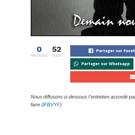
0
52
Partager sur Face
PARTAGES
VUES
Partager sur Whatsapp
Nous diffusons ci-dessous l’entretien accordé par
faire (
IFBVYF
)