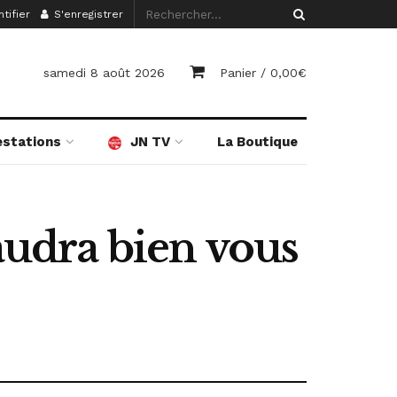
tifier
S'enregistrer
samedi 8 août 2026
Panier /
0,00
€
estations
JN TV
La Boutique
faudra bien vous