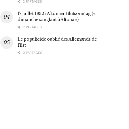
2 PARTAGES
17 juillet 1932 : Altonaer Blutsonntag («
dimanche sanglant à Altona »)
2 PARTAGES
Le populicide oublié des Allemands de
l’Est
0 PARTAGES