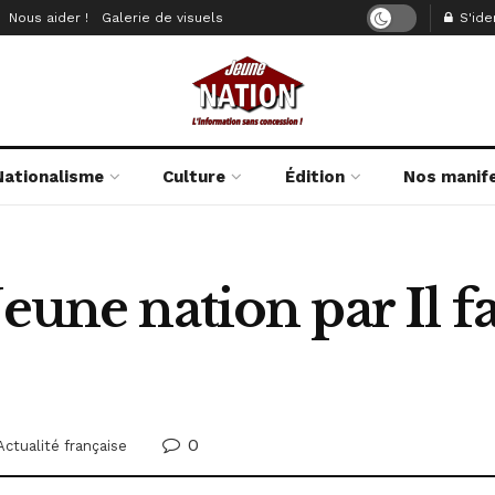
Nous aider !
Galerie de visuels
S'iden
Nationalisme
Culture
Édition
Nos manif
Jeune nation par Il 
0
Actualité française