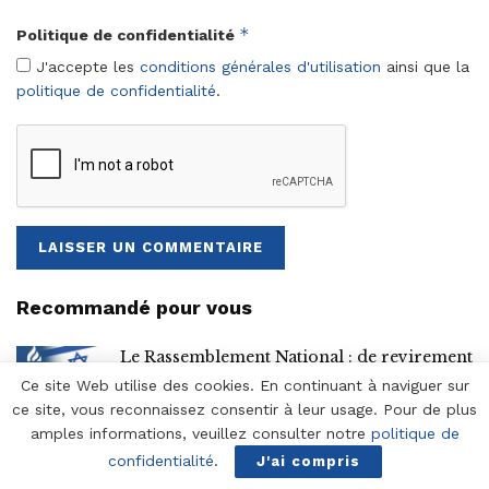
*
Politique de confidentialité
J'accepte les
conditions générales d'utilisation
ainsi que la
politique de confidentialité
.
Recommandé pour vous
Le Rassemblement National : de revirement
à reniement
Ce site Web utilise des cookies. En continuant à naviguer sur
ce site, vous reconnaissez consentir à leur usage. Pour de plus
IL Y A 5 JOURS
amples informations, veuillez consulter notre
politique de
30 juillet 1945 : le naufrage de l’USS
confidentialité
.
J'ai compris
Indianapolis, six jours avant Hiroshima