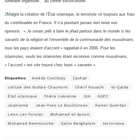
funéraire organisée… au centre socioculturel.
2
Malgré la création de l’État islamique, le terroriste vit toujours aux frais
du contribuable en France. Il n’a pourtant jamais rien renié ses
opinions : «
Je serais prêt à faire le jihad partout dans le monde si les
savants de la religion et l’ensemble de la communauté des musulmans,
tous les pays étaient d’accord
» rappelait-il en 2006. Pour les
islamistes, seuls les islamistes étant reconnus comme musulmans,
« l’accord » est vite trouvé chez leurs « savants ».
Étiquettes:
Amédy Coulibaly
Cachan
cellule des Buttes-Chaumont
Chérif Kouachi
el-Qaïda
État islamique
filière irakienne
GIA
GSPC
islamisme
Jean-Yves Le Bouillonnec
Kamel Guentari
Léon-Lev Forster
Mohamed el-Ayouni
Mohamed Nemmouche
Salim Benghalem
terrorisme