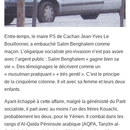
Entre-temps, l
e maire PS de Cachan
Jean-Yves Le
Bouillonnec
a embauché Salim Benghalem
comme
maçon.
L’oligarque socialiste pro-invasion n’est pas avare
avec l’argent public : Salim Benghalem «
gagne bien
sa
vie »
.
Des témoignages le décrivent comme un
«
musulman pratiquant »
«
très gentil »
.
C’est le principe
de la cinquième colonne.
Il vit avec sa femme et leurs deux
enfants.
Ayant échappé à cette affaire, malgré la générosité du Parti
socialiste, il part avec au moins l’un des frères Kouachi,
probablement les deux, pour le Yémen. Il combat dans les
rangs d’
Al-Qaïda
Péninsule arabique
(AQPA,
Tanẓīm al-