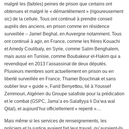
malgré les (faibles) peines de prison que certains ont
obtenues et malgré le « démantèlement » (rigoureusement
sic) de la cellule. Tous ont continué à prendre conseil
auprès des anciens, en prison comme en résidence
surveillée – Jamel Beghal, en Auvergne notamment. Tous
ont continué à agir, en France, comme les frères Kouachi
et Amedy Coulibaly, en Syrie, comme Salim Benghalem,
mais aussi en Tunisie, comme
Boubake
u
r el-Hakim qui a
revendiqué en 2013 l’assassinat de deux députés.
Plusieurs membres sont actuellement en prison ou en
liberté surveillée en France,
Thamer Bouchnak
et s
ans
oublier leur « guide », Farid Benyettou, lié à Youssef
Zemmouri,
Algérien
du
Groupe salafiste pour la prédication
et le combat (GSPC, Jama’a es-Salafiyya li Da’wa wal
Qital),
et aujourd’hui officiellement « repenti »…
Mais même si les services de renseignements, les
policiers et la justice avaient fait leur travail, qu’auraient-ils