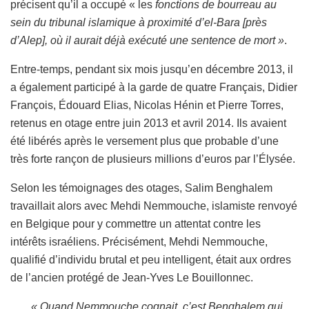
précisent qu’il a occupé « les
fonctions de bourreau au
sein du tribunal islamique à proximité d’
e
l-Bara [près
d’Alep], où il aurait déjà exécuté une sentence de mort »
.
Entre-temps, pendant six mois jusqu’en décembre 2013, il
a également participé à la garde de quatre Français, Didier
François, Édouard Elias, Nicolas Hénin et Pierre Torres,
retenus en otage entre juin 2013 et avril 2014. Ils avaient
été libérés après le versement plus que probable d’une
très forte rançon de plusieurs millions d’euros par l’Élysée.
Selon les témoignages des otages, Salim Benghalem
travaillait alors avec Mehdi Nemmouche, islamiste renvoyé
en Belgique pour y commettre un attentat contre les
intérêts israéliens. Précisément, Mehdi Nemmouche,
qualifié d’individu brutal et peu intelligent, était aux ordres
de l’ancien protégé de
Jean-Yves Le Bouillonnec.
« Quand Nemmouche cognait, c’est Benghalem qui