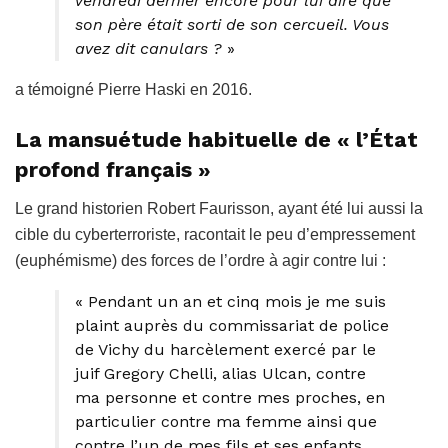
vendredi dernier encore pour lui dire que
son père était sorti de son cercueil. Vous
avez dit canulars ?
»
a témoigné Pierre Haski en 2016.
La mansuétude habituelle de « l’État
profond français »
Le grand historien Robert Faurisson, ayant été lui aussi la
cible du cyberterroriste, racontait le peu d’empressement
(euphémisme) des forces de l’ordre à agir contre lui :
« Pendant un an et cinq mois je me suis
plaint auprès du commissariat de police
de Vichy du harcèlement exercé par le
juif Gregory Chelli, alias Ulcan, contre
ma personne et contre mes proches, en
particulier contre ma femme ainsi que
contre l’un de mes fils et ses enfants.