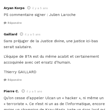
Aryan Korps
il y a 5 ans
PS commentaire signer : Julien Laroche
Répondre
Gaillard
il y a 5 ans
Sans préjuger de la Justice divine, une justice ici-bas
serait salutaire.
L’équipe de BTA est du même acabit et certainement
accoquinée avec cet ersatz d’humain.
Thierry GAILLARD
Répondre
Pierre C.
il y a 5 ans
Qu’on cesse d’appeler Ulcan un « hacker », ni même un
« terroriste ». Ce n’est ni un as de l’informatique, encore
moins un champion de Krav-Maga, juste un gros lard qui