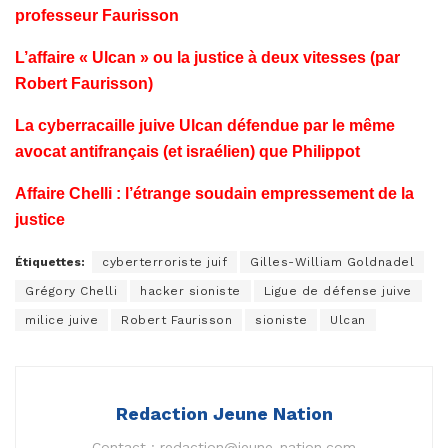
professeur Faurisson
L’affaire « Ulcan » ou la justice à deux vitesses (par
Robert Faurisson)
La cyberracaille juive Ulcan défendue par le même
avocat antifrançais (et israélien) que Philippot
Affaire Chelli : l’étrange soudain empressement de la
justice
Étiquettes:
cyberterroriste juif
Gilles-William Goldnadel
Grégory Chelli
hacker sioniste
Ligue de défense juive
milice juive
Robert Faurisson
sioniste
Ulcan
Redaction Jeune Nation
Contact :
redaction@jeune-nation.com