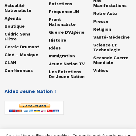
Nos
Entretiens
Actualité
Manifestations
Nationaliste
Fréquence JN
Notre Actu
Agenda
Front
Presse
Nationaliste
Boutique
Religion
Guerre D'Algérie
Cédric Sans
Santé-Médecine
Filtre
Histoire
Science Et
Cercle Drumont
Idées
Technologie
Ciné – Musique
Immigration
Seconde Guerre
CLAN
Mondiale
Jeune Nation TV
Conférences
Vidéos
Les Entretiens
De Jeune Nation
Aidez Jeune Nation !
Ce site Web utilise des cookies. En continuant à naviguer sur