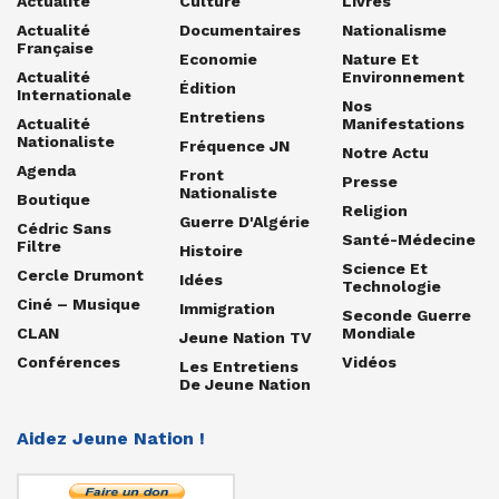
Actualité
Culture
Livres
Actualité
Documentaires
Nationalisme
Française
Economie
Nature Et
Actualité
Environnement
Édition
Internationale
Nos
Entretiens
Actualité
Manifestations
Nationaliste
Fréquence JN
Notre Actu
Agenda
Front
Presse
Nationaliste
Boutique
Religion
Guerre D'Algérie
Cédric Sans
Santé-Médecine
Filtre
Histoire
Science Et
Cercle Drumont
Idées
Technologie
Ciné – Musique
Immigration
Seconde Guerre
CLAN
Mondiale
Jeune Nation TV
Conférences
Vidéos
Les Entretiens
De Jeune Nation
Aidez Jeune Nation !