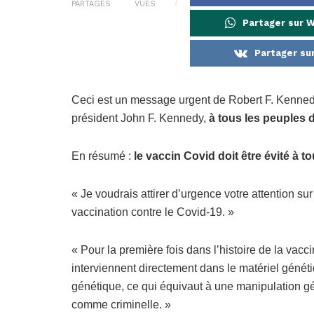
PARTAGES
VUES
Partager sur 
Partager su
Ceci est un message urgent de Robert F. Kennedy 
pré
sident John F. Kennedy,
à tous les peuples
En ré
sum
é :
le vaccin Covid doit être évité à tou
« Je voudrais attirer d’urgence votre attention su
vaccination contre le Covid-19. »
« Pour la première fois dans l’histoire de la vac
interviennent directement dans le maté
riel g
énéti
g
énétique, ce qui équivaut à une manipulation gé
comme criminelle. »