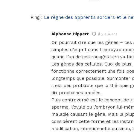
Ping :
Le règne des apprentis sorciers et le n
Alphonse Hippert
il y a 6 ans
On pourrait dire que les gènes – ces
simples d’esprit dans l’incroyableme
quand l’un de ces rouages s’en va fau
Les gènes des cellules. Quoi de plus,
fonctionne correctement une fois pos
longtemps que possible. Surmonter c
il est peu probable que la thérapie g
dix prochaines années.
Plus controversé est le concept de « 
sperme, l’ovule ou l’embryon lui-mê
maladie causant le gène. Mais la plu
considèrent cette forme et les insta
modification, intentionnelle ou sinon,