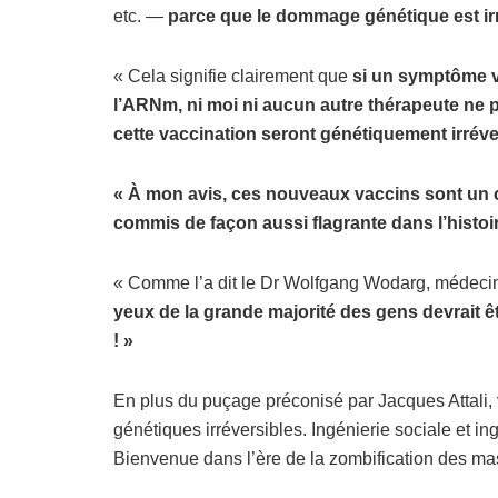
etc.
—
parce que le dommage génétique est irr
« Cela signifie clairement que
si un symptô
me v
l’ARNm, ni moi ni aucun autre thérapeute ne
cette vaccination seront génétiquement irré
ve
« À mon avis, ces nouveaux vaccins sont un cr
commis de fa
ç
on aussi flagrante dans l’histoi
« Comme l’a dit le Dr Wolfgang Wodarg, médeci
yeux de la grande majorité des gens devrait êt
! »
En plus du puçage préconisé par Jacques Attali,
génétiques irréversibles. Ingénierie sociale et 
Bienvenue dans l’ère de la zombification des m