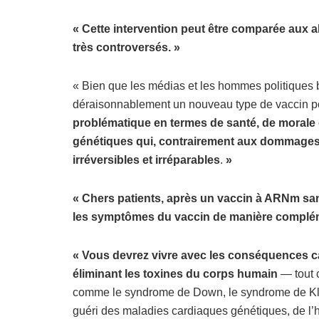
« Cette intervention peut ê
tre compar
ée aux a
trè
s controvers
é
s.
»
« Bien que les médias et les hommes politiques
déraisonnablement un nouveau type de vaccin pou
problématique en termes de santé, de morale
génétiques qui, contrairement aux dommages 
irréversibles et irré
parables
.
»
« Chers patients, aprè
s un vaccin
à ARNm sans
les symptômes du vaccin de maniè
re compl
é
« Vous devrez vivre avec les conséquences c
éliminant les toxines du corps humain
— tout
comme le syndrome de Down, le syndrome de Kline
guéri des maladies cardiaques génétiques, de l’