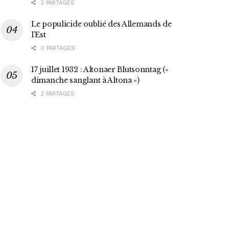
2 PARTAGES
Le populicide oublié des Allemands de
l’Est
0 PARTAGES
17 juillet 1932 : Altonaer Blutsonntag («
dimanche sanglant à Altona »)
2 PARTAGES