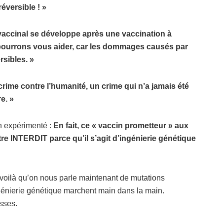
éversible !
»
accinal se d
éveloppe après une vaccination à
 pourrons vous aider, car les dommages causés par
rsibles.
»
ime contre l’humanité, un crime qui n’a jamais été
re.
»
n
exp
é
riment
é :
En fait, ce « vaccin prometteur » aux
re INTERDIT parce qu’il s’agit d’ingé
nierie g
énétique
 voilà qu’on nous parle maintenant de mutations
ingénierie génétique marchent main dans la main.
asses.