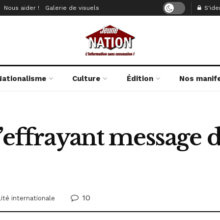
Nous aider !
Galerie de visuels
S'iden
Nationalisme
Culture
Édition
Nos manif
l’effrayant message d
10
ité internationale