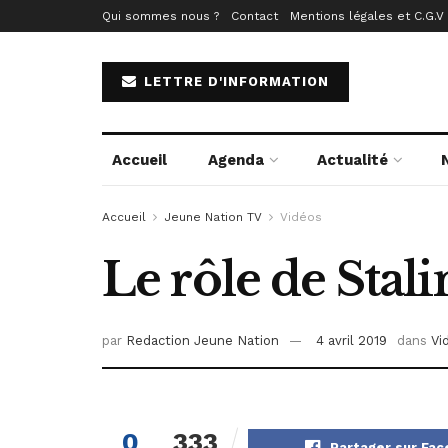
Qui sommes nous ?
Contact
Mentions légales et C.G.V
LETTRE D'INFORMATION
Accueil
Agenda
Actualité
Accueil
Jeune Nation TV
Vidéos
Le rôle de Stal
par
Redaction Jeune Nation
4 avril 2019
dans
Vi
0
333
Partager sur Fa