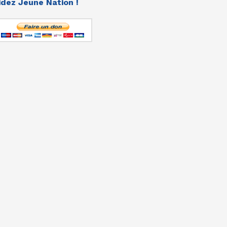
idez Jeune Nation !