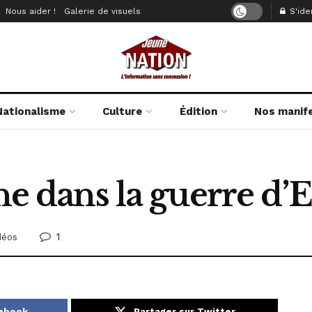
Nous aider !
Galerie de visuels
S'iden
Nationalisme
Culture
Édition
Nos manif
ine dans la guerre d’
1
déos
cebook
Partager sur Twitter