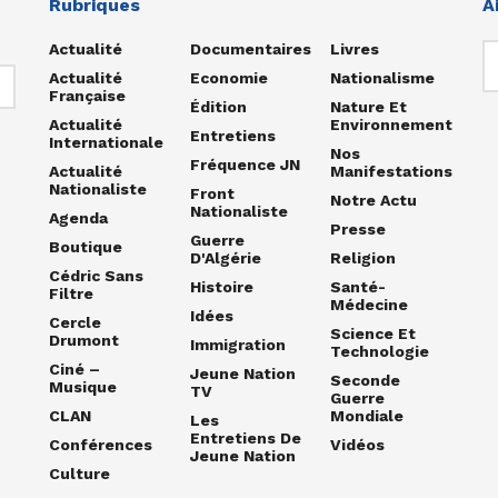
Rubriques
A
Actualité
Documentaires
Livres
Actualité
Economie
Nationalisme
Française
Édition
Nature Et
Actualité
Environnement
Entretiens
Internationale
Nos
Fréquence JN
Actualité
Manifestations
Nationaliste
Front
Notre Actu
Nationaliste
Agenda
Presse
Guerre
Boutique
D'Algérie
Religion
Cédric Sans
Histoire
Santé-
Filtre
Médecine
Idées
Cercle
Science Et
Drumont
Immigration
Technologie
Ciné –
Jeune Nation
Seconde
Musique
TV
Guerre
CLAN
Mondiale
Les
Entretiens De
Conférences
Vidéos
Jeune Nation
Culture