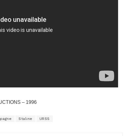
DUCTIONS – 1996
spagne
Staline
URSS