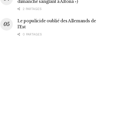
dimanche sanglant à Altona »)
2 PARTAGES
Le populicide oublié des Allemands de
l’Est
0 PARTAGES