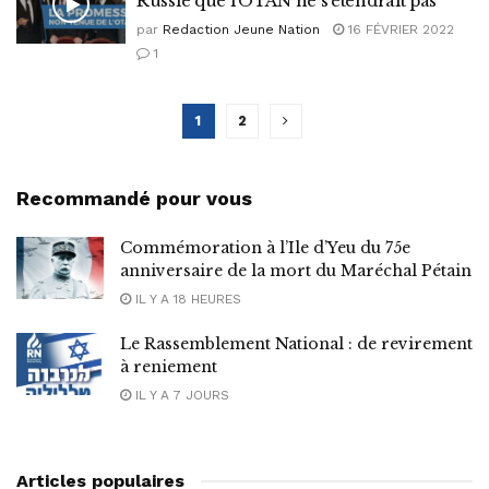
Russie que l’OTAN ne s’étendrait pas
par
Redaction Jeune Nation
16 FÉVRIER 2022
1
1
2
Recommandé pour vous
Commémoration à l’Ile d’Yeu du 75e
anniversaire de la mort du Maréchal Pétain
IL Y A 18 HEURES
Le Rassemblement National : de revirement
à reniement
IL Y A 7 JOURS
Articles populaires