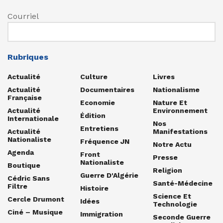
Courriel
Rubriques
Actualité
Culture
Livres
Actualité
Documentaires
Nationalisme
Française
Economie
Nature Et
Actualité
Environnement
Édition
Internationale
Nos
Entretiens
Actualité
Manifestations
Nationaliste
Fréquence JN
Notre Actu
Agenda
Front
Presse
Nationaliste
Boutique
Religion
Guerre D'Algérie
Cédric Sans
Santé-Médecine
Filtre
Histoire
Science Et
Cercle Drumont
Idées
Technologie
Ciné – Musique
Immigration
Seconde Guerre