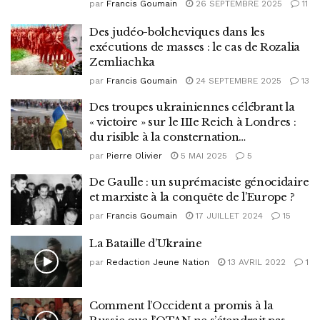
par
Francis Goumain
26 SEPTEMBRE 2025
11
Des judéo-bolcheviques dans les
exécutions de masses : le cas de Rozalia
Zemliachka
par
Francis Goumain
24 SEPTEMBRE 2025
13
Des troupes ukrainiennes célébrant la
« victoire » sur le IIIe Reich à Londres :
du risible à la consternation…
par
Pierre Olivier
5 MAI 2025
5
De Gaulle : un suprémaciste génocidaire
et marxiste à la conquête de l’Europe ?
par
Francis Goumain
17 JUILLET 2024
15
La Bataille d’Ukraine
par
Redaction Jeune Nation
13 AVRIL 2022
1
Comment l’Occident a promis à la