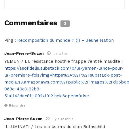
Commentaires
3
Ping :
Recomposition du monde ? (I) – Jeune Nation
Jean-Pierre+Suzan
il y a 1 an
YEMEN / La résistance houthie frappe l’entité maudite ;
https://ssofidelis.substack.com/p/le-yemen-lance-pour-
la-premiere-fois?img=https%3A%2F%2Fsubstack-post-
media.s3.amazonaws.com%2Fpublic%2Fimages%2Fd05b6b
968e-40c3-92b8-
51a1143dac8f_1092x1012.heic&open=false
Répondre
Jean-Pierre Suzan
il y a 12 mois
ILLUMINATI / Les banksters du clan Rothschild