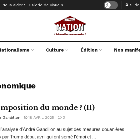
Nous aider !
Galerie de visuels
S'iden
Nationalisme
Culture
Édition
Nos manif
conomique
mposition du monde ? (II)
é Gandillon
18 AVRIL 2025
3
 l'analyse d'André Gandillon au sujet des mesures douanières
 par Trump début avril qui ont semé l’émoi et ...