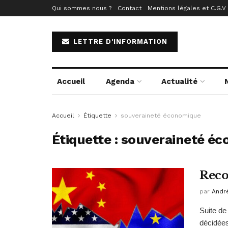
Qui sommes nous ?
Contact
Mentions légales et C.G.V
LETTRE D'INFORMATION
Accueil
Agenda
Actualité
Accueil
Étiquette
souveraineté économique
Étiquette :
souveraineté é
Reco
par
Andr
Suite de
décidées