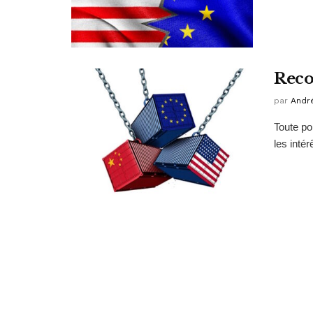
Reco
par
Andr
Toute pol
les intér