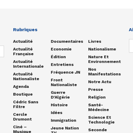
Rubriques
A
Actualité
Documentaires
Livres
Actualité
Economie
Nationalisme
Française
Édition
Nature Et
Actualité
Environnement
Entretiens
Internationale
Nos
Fréquence JN
Actualité
Manifestations
Nationaliste
Front
Notre Actu
Nationaliste
Agenda
Presse
Guerre
Boutique
D'Algérie
Religion
Cédric Sans
Histoire
Santé-
Filtre
Médecine
Idées
Cercle
Science Et
Drumont
Immigration
Technologie
Ciné –
Jeune Nation
Seconde
Musique
TV