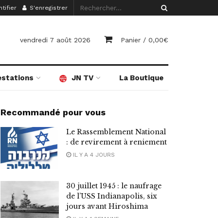
tifier
S'enregistrer
vendredi 7 août 2026
Panier /
0,00
€
estations
JN TV
La Boutique
Recommandé pour vous
Le Rassemblement National
: de revirement à reniement
IL Y A 4 JOURS
30 juillet 1945 : le naufrage
de l’USS Indianapolis, six
jours avant Hiroshima