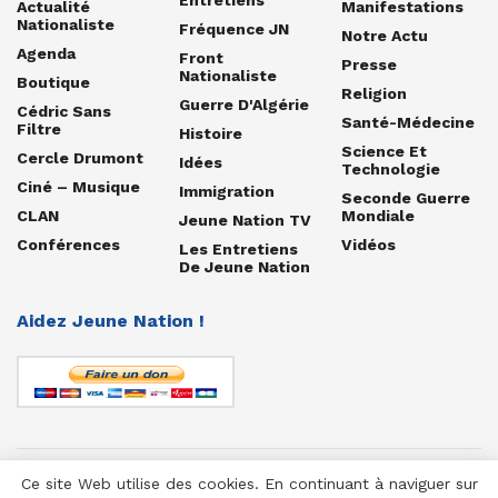
Actualité
Manifestations
Nationaliste
Fréquence JN
Notre Actu
Agenda
Front
Presse
Nationaliste
Boutique
Religion
Guerre D'Algérie
Cédric Sans
Santé-Médecine
Filtre
Histoire
Science Et
Cercle Drumont
Idées
Technologie
Ciné – Musique
Immigration
Seconde Guerre
CLAN
Mondiale
Jeune Nation TV
Conférences
Vidéos
Les Entretiens
De Jeune Nation
Aidez Jeune Nation !
Ce site Web utilise des cookies. En continuant à naviguer sur