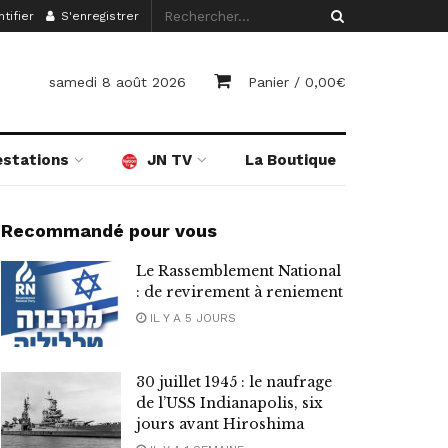
tifier
S'enregistrer
samedi 8 août 2026
Panier /
0,00
€
estations
JN TV
La Boutique
Recommandé pour vous
Le Rassemblement National
: de revirement à reniement
IL Y A 5 JOURS
30 juillet 1945 : le naufrage
de l’USS Indianapolis, six
jours avant Hiroshima