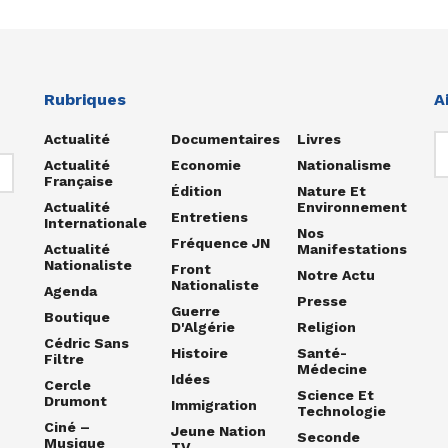
Rubriques
A
Actualité
Documentaires
Livres
Actualité
Economie
Nationalisme
Française
Édition
Nature Et
Actualité
Environnement
Entretiens
Internationale
Nos
Fréquence JN
Actualité
Manifestations
Nationaliste
Front
Notre Actu
Nationaliste
Agenda
Presse
Guerre
Boutique
D'Algérie
Religion
Cédric Sans
Histoire
Santé-
Filtre
Médecine
Idées
Cercle
Science Et
Drumont
Immigration
Technologie
Ciné –
Jeune Nation
Seconde
Musique
TV