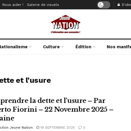
Nous aider !
Galerie de visuels
S'iden
Nationalisme
Culture
Édition
Nos manif
tte et l’usure
rendre la dette et l’usure – Par
rto Fiorini – 22 Novembre 2025 –
aine
ction Jeune Nation
19 SEPTEMBRE 2025
0