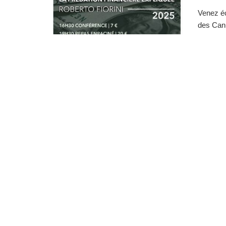
Venez éc
des Canu