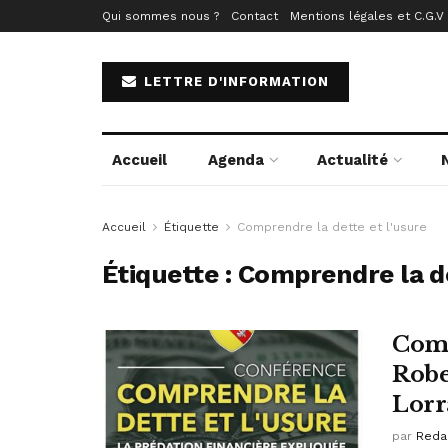
Qui sommes nous ?
Contact
Mentions légales et C.G.V
LETTRE D'INFORMATION
Accueil
Agenda
Actualité
Accueil
Étiquette
Comprendre la dette et l'usure
Étiquette :
Comprendre la de
Comp
Robe
Lorr
par
Reda