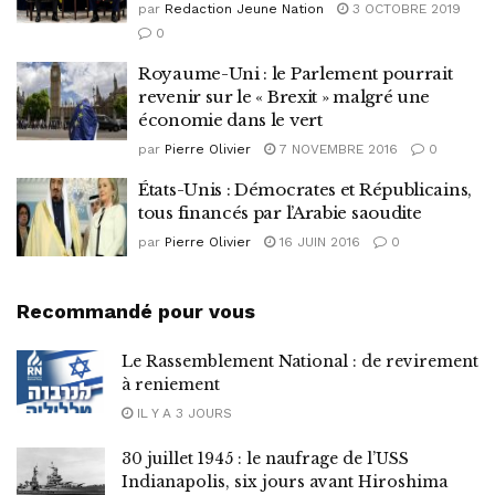
par
Redaction Jeune Nation
3 OCTOBRE 2019
0
Royaume-Uni : le Parlement pourrait
revenir sur le « Brexit » malgré une
économie dans le vert
par
Pierre Olivier
7 NOVEMBRE 2016
0
États-Unis : Démocrates et Républicains,
tous financés par l’Arabie saoudite
par
Pierre Olivier
16 JUIN 2016
0
Recommandé pour vous
Le Rassemblement National : de revirement
à reniement
IL Y A 3 JOURS
30 juillet 1945 : le naufrage de l’USS
Indianapolis, six jours avant Hiroshima