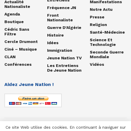
Actualité
Manifestations
Nationaliste
Fréquence JN
Notre Actu
Agenda
Front
Presse
Nationaliste
Boutique
Religion
Guerre D'Algérie
Cédric Sans
Santé-Médecine
Filtre
Histoire
Science Et
Cercle Drumont
Idées
Technologie
Ciné – Musique
Immigration
Seconde Guerre
CLAN
Mondiale
Jeune Nation TV
Conférences
Vidéos
Les Entretiens
De Jeune Nation
Aidez Jeune Nation !
Ce site Web utilise des cookies. En continuant à naviguer sur