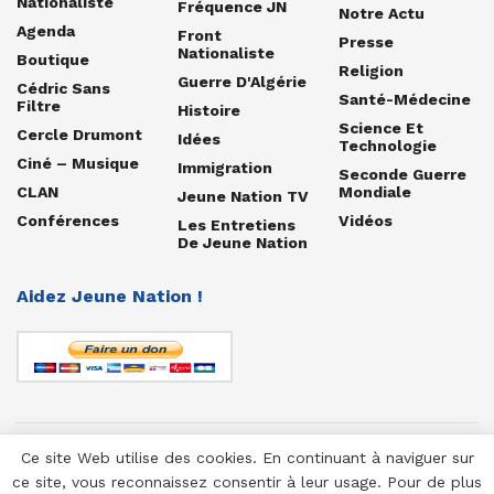
Nationaliste
Fréquence JN
Notre Actu
Agenda
Front
Presse
Nationaliste
Boutique
Religion
Guerre D'Algérie
Cédric Sans
Santé-Médecine
Filtre
Histoire
Science Et
Cercle Drumont
Idées
Technologie
Ciné – Musique
Immigration
Seconde Guerre
CLAN
Mondiale
Jeune Nation TV
Conférences
Vidéos
Les Entretiens
De Jeune Nation
Aidez Jeune Nation !
Ce site Web utilise des cookies. En continuant à naviguer sur
© 1958-2025 Jeune Nation
ce site, vous reconnaissez consentir à leur usage. Pour de plus