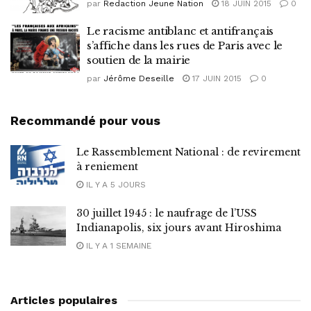
par
Redaction Jeune Nation
18 JUIN 2015
0
Le racisme antiblanc et antifrançais
s’affiche dans les rues de Paris avec le
soutien de la mairie
par
Jérôme Deseille
17 JUIN 2015
0
Recommandé pour vous
Le Rassemblement National : de revirement
à reniement
IL Y A 5 JOURS
30 juillet 1945 : le naufrage de l’USS
Indianapolis, six jours avant Hiroshima
IL Y A 1 SEMAINE
Articles populaires