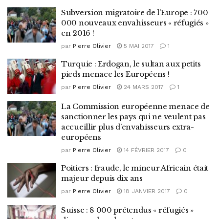
Subversion migratoire de l’Europe : 700
000 nouveaux envahisseurs « réfugiés »
en 2016 !
par
Pierre Olivier
5 MAI 2017
1
Turquie : Erdogan, le sultan aux petits
pieds menace les Européens !
par
Pierre Olivier
24 MARS 2017
1
La Commission européenne menace de
sanctionner les pays qui ne veulent pas
accueillir plus d’envahisseurs extra-
européens
par
Pierre Olivier
14 FÉVRIER 2017
0
Poitiers : fraude, le mineur Africain était
majeur depuis dix ans
par
Pierre Olivier
18 JANVIER 2017
0
Suisse : 8 000 prétendus « réfugiés »