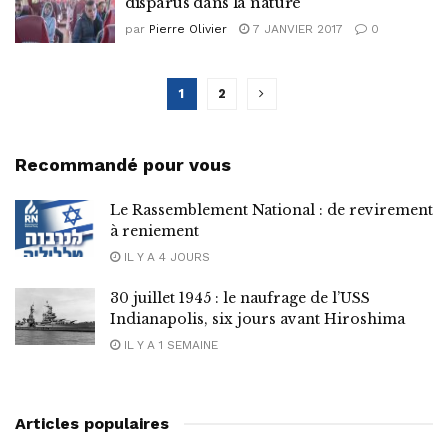
disparus dans la nature
par
Pierre Olivier
7 JANVIER 2017
0
1
2
Recommandé pour vous
Le Rassemblement National : de revirement
à reniement
IL Y A 4 JOURS
30 juillet 1945 : le naufrage de l’USS
Indianapolis, six jours avant Hiroshima
IL Y A 1 SEMAINE
Articles populaires