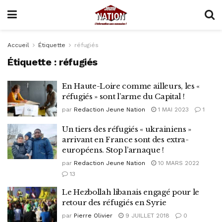
Accueil
Étiquette
réfugiés
Étiquette :
réfugiés
En Haute-Loire comme ailleurs, les «
réfugiés » sont l’arme du Capital !
par
Redaction Jeune Nation
1 MAI 2023
1
Un tiers des réfugiés « ukrainiens »
arrivant en France sont des extra-
européens. Stop l’arnaque !
par
Redaction Jeune Nation
10 MARS 2022
13
Le Hezbollah libanais engagé pour le
retour des réfugiés en Syrie
par
Pierre Olivier
9 JUILLET 2018
0