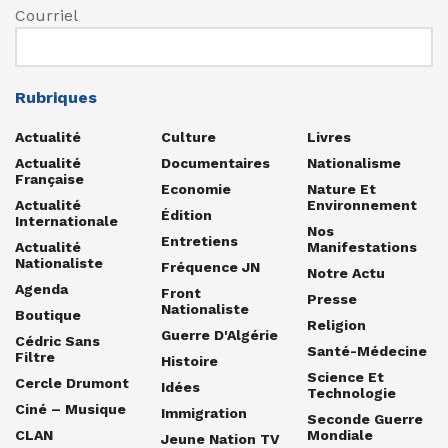
Courriel
Rubriques
Actualité
Culture
Livres
Actualité
Documentaires
Nationalisme
Française
Economie
Nature Et
Actualité
Environnement
Édition
Internationale
Nos
Entretiens
Actualité
Manifestations
Nationaliste
Fréquence JN
Notre Actu
Agenda
Front
Presse
Nationaliste
Boutique
Religion
Guerre D'Algérie
Cédric Sans
Santé-Médecine
Filtre
Histoire
Science Et
Cercle Drumont
Idées
Technologie
Ciné – Musique
Immigration
Seconde Guerre
CLAN
Mondiale
Jeune Nation TV