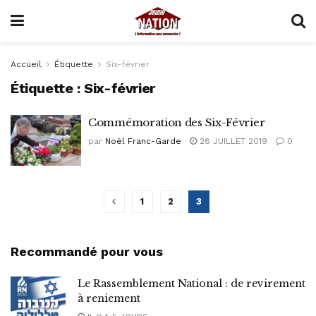
Accueil
Étiquette
Six-février
Étiquette :
Six-février
Commémoration des Six-Février
par
Noël Franc-Garde
28 JUILLET 2019
0
1
2
3
Recommandé pour vous
Le Rassemblement National : de revirement
à reniement