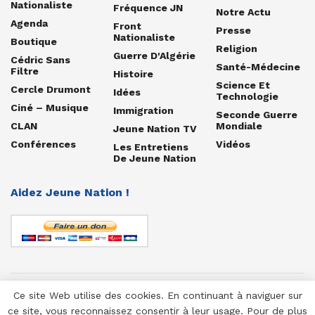
Nationaliste
Fréquence JN
Notre Actu
Agenda
Front
Presse
Nationaliste
Boutique
Religion
Guerre D'Algérie
Cédric Sans
Santé-Médecine
Filtre
Histoire
Science Et
Cercle Drumont
Idées
Technologie
Ciné – Musique
Immigration
Seconde Guerre
CLAN
Mondiale
Jeune Nation TV
Conférences
Vidéos
Les Entretiens
De Jeune Nation
Aidez Jeune Nation !
Ce site Web utilise des cookies. En continuant à naviguer sur
© 1958-2025 Jeune Nation
ce site, vous reconnaissez consentir à leur usage. Pour de plus