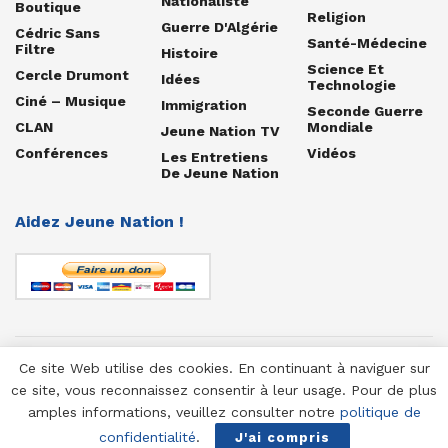
Nationaliste
Boutique
Religion
Guerre D'Algérie
Cédric Sans
Santé-Médecine
Filtre
Histoire
Science Et
Cercle Drumont
Idées
Technologie
Ciné – Musique
Immigration
Seconde Guerre
CLAN
Mondiale
Jeune Nation TV
Conférences
Vidéos
Les Entretiens
De Jeune Nation
Aidez Jeune Nation !
Ce site Web utilise des cookies. En continuant à naviguer sur
© 1958-2025 Jeune Nation
ce site, vous reconnaissez consentir à leur usage. Pour de plus
amples informations, veuillez consulter notre
politique de
confidentialité
.
J'ai compris