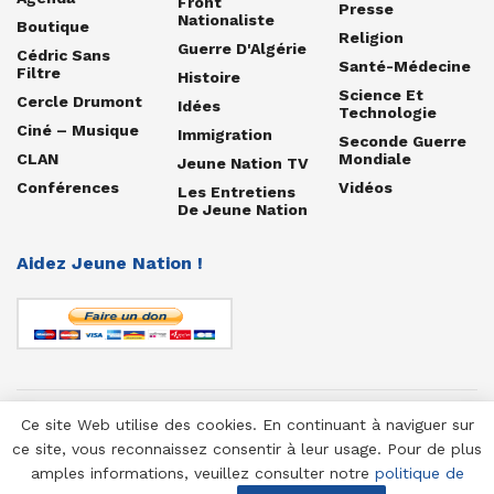
Front
Presse
Nationaliste
Boutique
Religion
Guerre D'Algérie
Cédric Sans
Santé-Médecine
Filtre
Histoire
Science Et
Cercle Drumont
Idées
Technologie
Ciné – Musique
Immigration
Seconde Guerre
CLAN
Mondiale
Jeune Nation TV
Conférences
Vidéos
Les Entretiens
De Jeune Nation
Aidez Jeune Nation !
Ce site Web utilise des cookies. En continuant à naviguer sur
© 1958-2025 Jeune Nation
ce site, vous reconnaissez consentir à leur usage. Pour de plus
amples informations, veuillez consulter notre
politique de