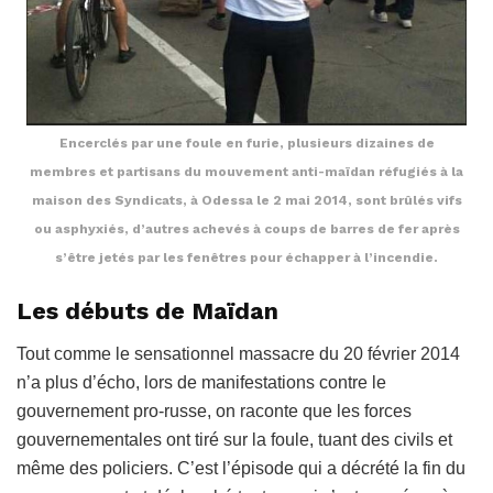
Encerclés par une foule en furie, plusieurs dizaines de
membres et partisans du mouvement anti-maïdan réfugiés à la
maison des Syndicats, à Odessa le 2 mai 2014, sont brûlés vifs
ou asphyxiés, d’autres achevés à coups de barres de fer après
s’être jetés par les fenêtres pour échapper à l’incendie.
Les débuts de Maïdan
Tout comme le sensationnel massacre du 20 février 2014
n’a plus d’écho, lors de manifestations contre le
gouvernement pro-russe, on raconte que les forces
gouvernementales ont tiré sur la foule, tuant des civils et
même des policiers. C’est l’épisode qui a décrété la fin du