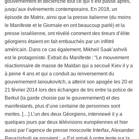
gouvernement et déclenché tout ce qui s’est passé après,
jusqu’aux événements contemporains. En 2018, un
épisode de Matrix, ainsi que la presse italienne (du moins
le Manifeste et le Giornale en ont beaucoup parlé) et la
presse israélienne, ont révélé comment des tireurs d’élite
géorgiens étaient en fait embauchés par un infiltré
américain. Dans ce cas également, Mikheil Saak’ashvili
est le protagoniste. Extrait du Manifeste : “Le mouvement
réactionnaire de masse de Maïdan qui a secoué Kiev il y a
à peine 4 ans et qui a conduit au renversement du
gouvernement Ianoukovitch, a atteint son apogée les 20 et
21 février 2014 lors des échanges de tirs entre la police de
Berkut (la garde choisie par le gouvernement) et des
manifestants, plus d’une centaine de personnes sont
mortes. […] L’un des deux Géorgiens, interviewé il y a
quelques jours par deux télévisions européennes et hier
aussi par l’agence de presse moscovite Interfax, Alexander
Revazishvili se souvient : « Est arrivé à notre tente sur la