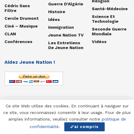
Religion
Guerre D'Algérie
Cédric Sans
Santé-Médecine
Filtre
Histoire
Science Et
Cercle Drumont
Idées
Technologie
Ciné – Musique
Immigration
Seconde Guerre
CLAN
Mondiale
Jeune Nation TV
Conférences
Vidéos
Les Entretiens
De Jeune Nation
Aidez Jeune Nation !
Ce site Web utilise des cookies. En continuant à naviguer sur
© 1958-2025 Jeune Nation
ce site, vous reconnaissez consentir à leur usage. Pour de plus
amples informations, veuillez consulter notre
politique de
confidentialité
.
J'ai compris