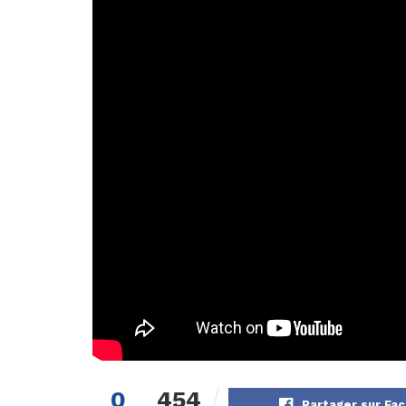
0
454
Partager sur Fa