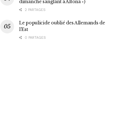
dimanche sanglant à Altona »)
2 PARTAGES
Le populicide oublié des Allemands de
l’Est
0 PARTAGES