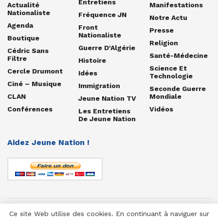
Entretiens
Actualité
Manifestations
Nationaliste
Fréquence JN
Notre Actu
Agenda
Front
Presse
Nationaliste
Boutique
Religion
Guerre D'Algérie
Cédric Sans
Santé-Médecine
Filtre
Histoire
Science Et
Cercle Drumont
Idées
Technologie
Ciné – Musique
Immigration
Seconde Guerre
CLAN
Mondiale
Jeune Nation TV
Conférences
Vidéos
Les Entretiens
De Jeune Nation
Aidez Jeune Nation !
Ce site Web utilise des cookies. En continuant à naviguer sur