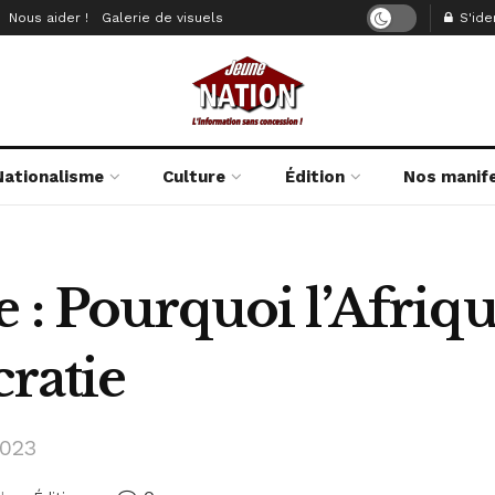
Nous aider !
Galerie de visuels
S'iden
Nationalisme
Culture
Édition
Nos manif
e : Pourquoi l’Afri
cratie
2023