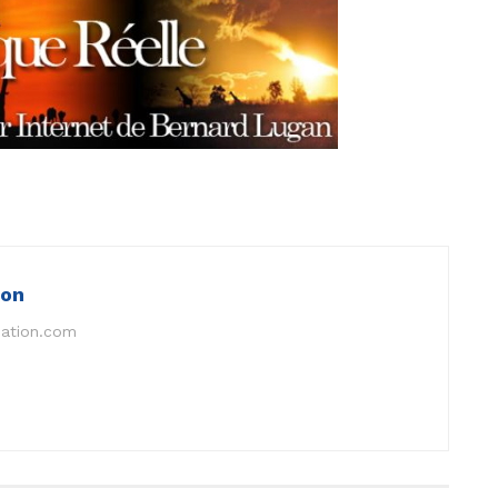
ion
nation.com