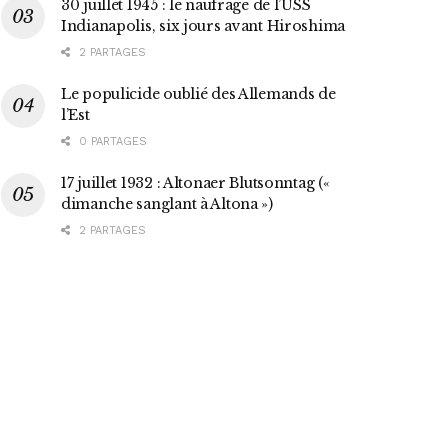
30 juillet 1945 : le naufrage de l’USS
Indianapolis, six jours avant Hiroshima
2 PARTAGES
Le populicide oublié des Allemands de
l’Est
0 PARTAGES
17 juillet 1932 : Altonaer Blutsonntag («
dimanche sanglant à Altona »)
2 PARTAGES