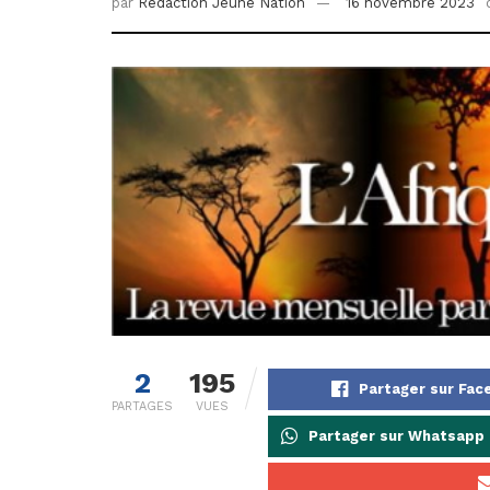
par
Redaction Jeune Nation
16 novembre 2023
2
195
Partager sur Fa
PARTAGES
VUES
Partager sur Whatsapp