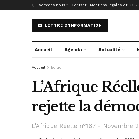
Qui sommes nous ?
Contact
Mentions légales et C.G.V
LETTRE D'INFORMATION
Accueil
Agenda
Actualité
Accueil
Édition
L’Afrique Réell
rejette la démo
L'Afrique Réelle n°167 - Novembre 