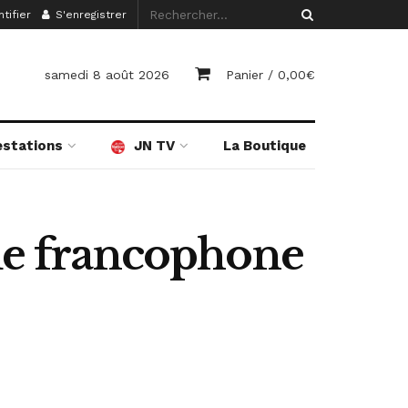
tifier
S'enregistrer
samedi 8 août 2026
Panier /
0,00
€
estations
JN TV
La Boutique
que francophone