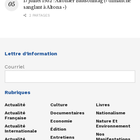
17 juillet 1932 : Altonaer Blutsonntag (« dimanche
sanglant à Altona »)
2 PARTAGES
Lettre d’information
Courriel
Rubriques
Actualité
Culture
Livres
Actualité
Documentaires
Nationalisme
Française
Economie
Nature Et
Actualité
Environnement
Édition
Internationale
Nos
Entretiens
Actualité
Manifestations