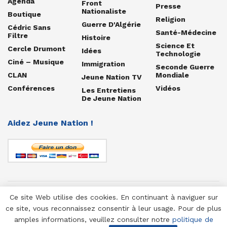
Agenda
Front
Presse
Nationaliste
Boutique
Religion
Guerre D'Algérie
Cédric Sans
Santé-Médecine
Filtre
Histoire
Science Et
Cercle Drumont
Idées
Technologie
Ciné – Musique
Immigration
Seconde Guerre
CLAN
Mondiale
Jeune Nation TV
Conférences
Vidéos
Les Entretiens
De Jeune Nation
Aidez Jeune Nation !
Ce site Web utilise des cookies. En continuant à naviguer sur
© 1958-2025 Jeune Nation
ce site, vous reconnaissez consentir à leur usage. Pour de plus
amples informations, veuillez consulter notre
politique de