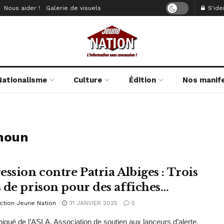
Nous aider !
Galerie de visuels
S'iden
Nationalisme
Culture
Édition
Nos manif
noun
ession contre Patria Albiges : Trois
 de prison pour des affiches…
ction Jeune Nation
31 JANVIER 2025
5
ué de l’ASLA, Association de soutien aux lanceurs d’alerte,