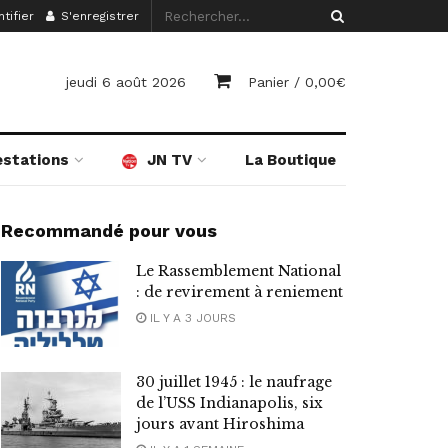
tifier
S'enregistrer
jeudi 6 août 2026
Panier /
0,00
€
estations
JN TV
La Boutique
Recommandé pour vous
Le Rassemblement National
: de revirement à reniement
IL Y A 3 JOURS
30 juillet 1945 : le naufrage
de l’USS Indianapolis, six
jours avant Hiroshima