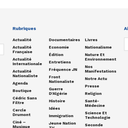
Rubriques
A
Actualité
Documentaires
Livres
Actualité
Economie
Nationalisme
Française
Édition
Nature Et
Actualité
Environnement
Entretiens
Internationale
Nos
Fréquence JN
Actualité
Manifestations
Nationaliste
Front
Notre Actu
Nationaliste
Agenda
Presse
Guerre
Boutique
D'Algérie
Religion
Cédric Sans
Histoire
Santé-
Filtre
Médecine
Idées
Cercle
Science Et
Drumont
Immigration
Technologie
Ciné –
Jeune Nation
Seconde
Musique
TV