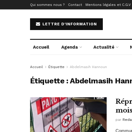
Qui sommes nous ?
Contact
Mentions légales et C.G.V
LETTRE D'INFORMATION
Accueil
Agenda
Actualité
Accueil
Étiquette
Abdelmasih Hannoun
Étiquette :
Abdelmasih Han
Répr
mois
par
Reda
Communiq