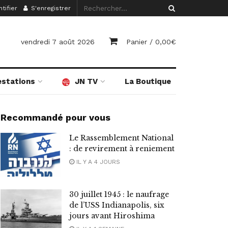
tifier
S'enregistrer
vendredi 7 août 2026
Panier /
0,00
€
estations
JN TV
La Boutique
Recommandé pour vous
Le Rassemblement National
: de revirement à reniement
IL Y A 4 JOURS
30 juillet 1945 : le naufrage
de l’USS Indianapolis, six
jours avant Hiroshima