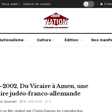
Nous aider !
Galerie de visuels
S'iden
Nationalisme
Culture
Édition
Nos manif
–2002, Du Vicaire à Amen, une
oire judéo-franco-allemande
cis Goumain
18 JUIN 2026
0
 un film réalisé par Costa-Gavras en coproduction