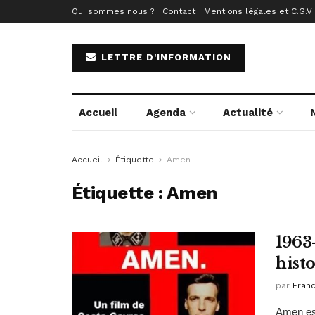
Qui sommes nous ?
Contact
Mentions légales et C.G.V
LETTRE D'INFORMATION
Accueil
Agenda
Actualité
Accueil
Étiquette
Amen
Étiquette :
Amen
1963
hist
par
Fran
Amen est