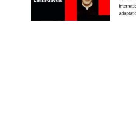
internat
adaptati