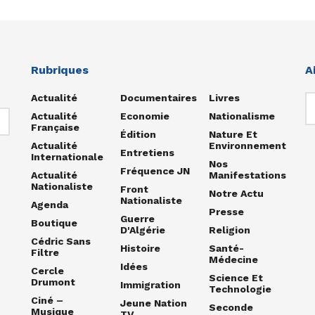
Rubriques
A
Actualité
Documentaires
Livres
Actualité
Economie
Nationalisme
Française
Édition
Nature Et
Actualité
Environnement
Entretiens
Internationale
Nos
Fréquence JN
Actualité
Manifestations
Nationaliste
Front
Notre Actu
Nationaliste
Agenda
Presse
Guerre
Boutique
D'Algérie
Religion
Cédric Sans
Histoire
Santé-
Filtre
Médecine
Idées
Cercle
Science Et
Drumont
Immigration
Technologie
Ciné –
Jeune Nation
Seconde
Musique
TV