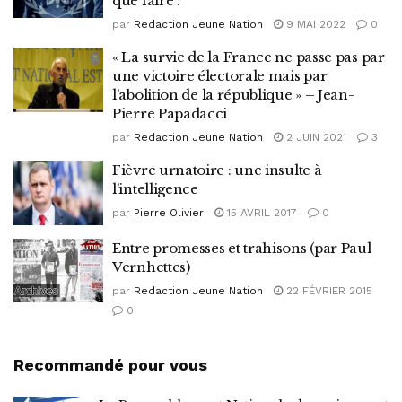
que faire ?
par
Redaction Jeune Nation
9 MAI 2022
0
« La survie de la France ne passe pas par
une victoire électorale mais par
l’abolition de la république » – Jean-
Pierre Papadacci
par
Redaction Jeune Nation
2 JUIN 2021
3
Fièvre urnatoire : une insulte à
l’intelligence
par
Pierre Olivier
15 AVRIL 2017
0
Entre promesses et trahisons (par Paul
Vernhettes)
par
Redaction Jeune Nation
22 FÉVRIER 2015
0
Recommandé pour vous