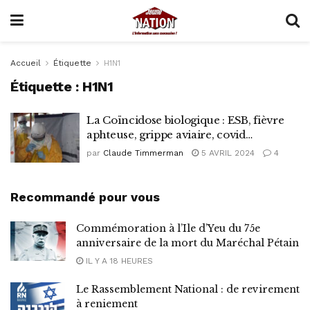
Accueil
Étiquette
H1N1
Étiquette :
H1N1
La Coïncidose biologique : ESB, fièvre
aphteuse, grippe aviaire, covid…
par
Claude Timmerman
5 AVRIL 2024
4
Recommandé pour vous
Commémoration à l’Ile d’Yeu du 75e
anniversaire de la mort du Maréchal Pétain
IL Y A 18 HEURES
Le Rassemblement National : de revirement
à reniement