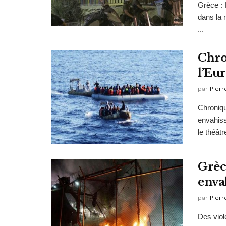
Grèce : 
dans la 
...
Chro
l’Eu
par
Pierr
Chroniqu
envahiss
le théâtr
Grèce
enva
par
Pierr
Des viol