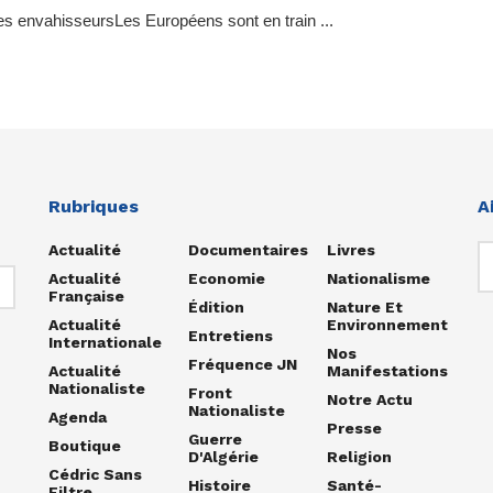
s envahisseursLes Européens sont en train ...
Rubriques
A
Actualité
Documentaires
Livres
Actualité
Economie
Nationalisme
Française
Édition
Nature Et
Actualité
Environnement
Entretiens
Internationale
Nos
Fréquence JN
Actualité
Manifestations
Nationaliste
Front
Notre Actu
Nationaliste
Agenda
Presse
Guerre
Boutique
D'Algérie
Religion
Cédric Sans
Histoire
Santé-
Filtre