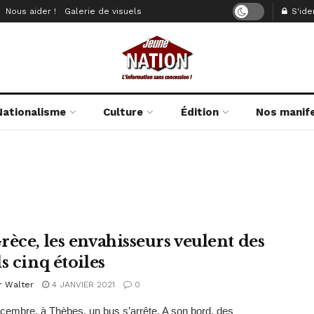
Nous aider !
Galerie de visuels
S'iden
Nationalisme
Culture
Édition
Nos manif
rèce, les envahisseurs veulent des
s cinq étoiles
r Walter
4 JANVIER 2021
0
cembre, à Thèbes, un bus s’arrête. A son bord, des