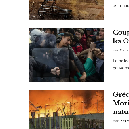
astronau
Coup
les 
par
Osca
La polic
gouverne
Grèc
Mori
natu
par
Pierr