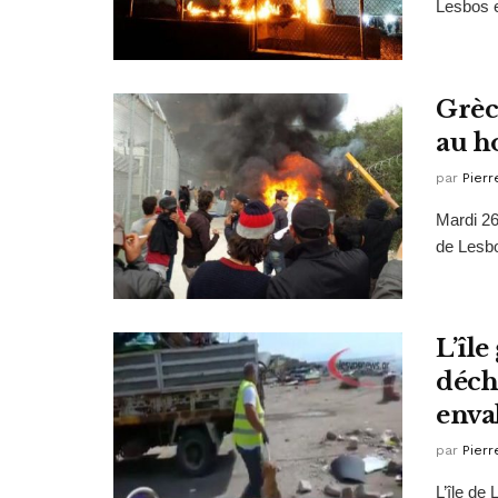
Lesbos e
Grèce
au ho
par
Pierr
Mardi 26
de Lesbo
L’îl
déche
enva
par
Pierr
L’île de