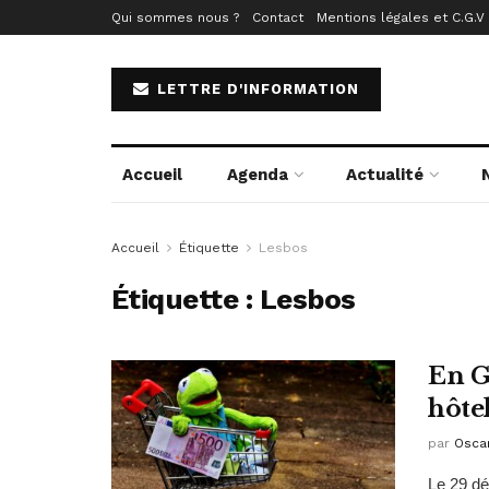
Qui sommes nous ?
Contact
Mentions légales et C.G.V
LETTRE D'INFORMATION
Accueil
Agenda
Actualité
Accueil
Étiquette
Lesbos
Étiquette :
Lesbos
En G
hôtel
par
Osca
Le 29 dé