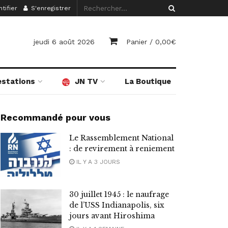
tifier
S'enregistrer
jeudi 6 août 2026
Panier /
0,00
€
estations
JN TV
La Boutique
Recommandé pour vous
Le Rassemblement National
: de revirement à reniement
IL Y A 3 JOURS
30 juillet 1945 : le naufrage
de l’USS Indianapolis, six
jours avant Hiroshima