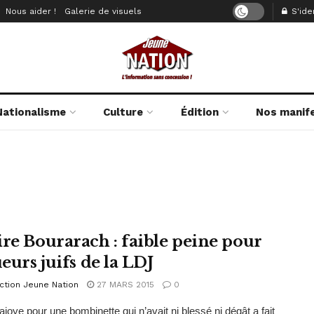
Nous aider !
Galerie de visuels
S'iden
Nationalisme
Culture
Édition
Nos manif
ire Bourarach : faible peine pour
ueurs juifs de la LDJ
ction Jeune Nation
27 MARS 2015
0
ajoye pour une bombinette qui n’avait ni blessé ni dégât a fait