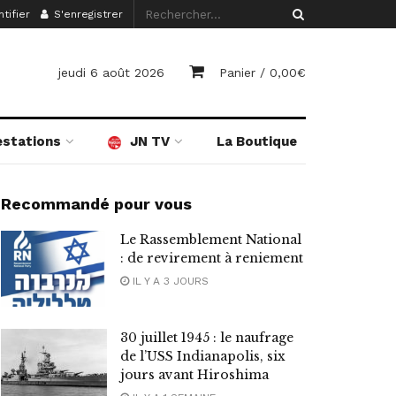
tifier
S'enregistrer
jeudi 6 août 2026
Panier /
0,00
€
estations
JN TV
La Boutique
Recommandé pour vous
Le Rassemblement National
: de revirement à reniement
IL Y A 3 JOURS
30 juillet 1945 : le naufrage
de l’USS Indianapolis, six
jours avant Hiroshima