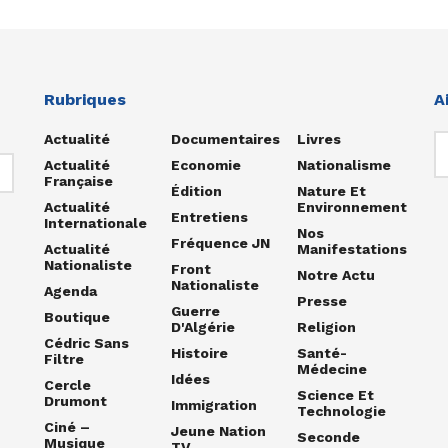
Rubriques
A
Actualité
Documentaires
Livres
Actualité
Economie
Nationalisme
Française
Édition
Nature Et
Actualité
Environnement
Entretiens
Internationale
Nos
Fréquence JN
Actualité
Manifestations
Nationaliste
Front
Notre Actu
Nationaliste
Agenda
Presse
Guerre
Boutique
D'Algérie
Religion
Cédric Sans
Histoire
Santé-
Filtre
Médecine
Idées
Cercle
Science Et
Drumont
Immigration
Technologie
Ciné –
Jeune Nation
Seconde
Musique
TV