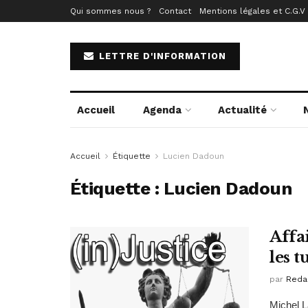
Qui sommes nous ?
Contact
Mentions légales et C.G.V
LETTRE D'INFORMATION
Accueil
Agenda
Actualité
Accueil
Étiquette
Lucien Dadoun
Étiquette :
Lucien Dadoun
Affa
les t
par
Reda
Michel L